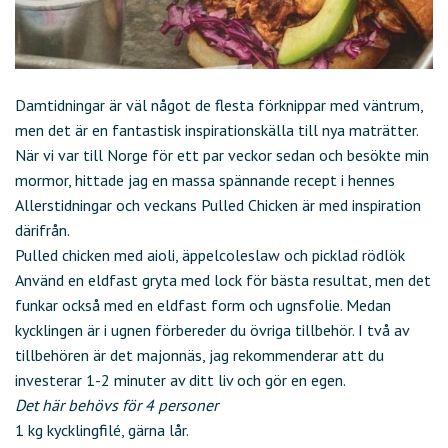
Damtidningar är väl något de flesta förknippar med väntrum,
men det är en fantastisk inspirationskälla till nya maträtter.
När vi var till Norge för ett par veckor sedan och besökte min
mormor, hittade jag en massa spännande recept i hennes
Allerstidningar och veckans Pulled Chicken är med inspiration
därifrån.
Pulled chicken med aioli, äppelcoleslaw och picklad rödlök
Använd en eldfast gryta med lock för bästa resultat, men det
funkar också med en eldfast form och ugnsfolie. Medan
kycklingen är i ugnen förbereder du övriga tillbehör. I två av
tillbehören är det majonnäs, jag rekommenderar att du
investerar 1-2 minuter av ditt liv och gör en egen.
Det här behövs för 4 personer
1 kg kycklingfilé, gärna lår.