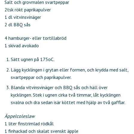
Salt och grovmalen svartpeppar
2tsk rökt paprikapulver
1 dl vitvinsvinäger
2 dl BBQ sås
4 hamburger- eller tortillabröd
1 skivad avokado
Sätt ugnen på 175oC.
Lägg kycklingen i grytan eller formen, och krydda med salt,
svartpeppar och paprikapulver.
Blanda vitvinsvinäger och BBQ sås och häll över
kycklingen. Stek i ugnen cirka två timmar, låt kycklingen
svalna och dra sedan isär köttet med hjälp av två gafflar.
Äppelcoleslaw
1 liter finstrimlad rödkål
1 finhackad och skalat svenskt äpple