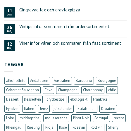
Gingravad lax och gravlaxpizza
11
jun
Vintips inför sommaren från ordersortimentet
26
maj
Viner inför våren och sommaren från fast sortiment
12
maj
TAGGAR
alkoholfritt
Andalusien
Australien
Bardolino
Bourgogne
Cabernet Sauvignon
Cava
Champagne
Chardonnay
chile
Dessert
Dessertvin
dryckestips
ekologiskt
Frankrike
Fyndvin
Italien
Jerez
julkalender
Katalonien
Kroatien
Loire
middagstips
mousserande
Pinot Noir
Portugal
recept
Rheingau
Riesling
Rioja
Rosé
Rosévin
Rött vin
Sherry