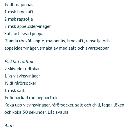
½ dl majonnäs
1 msk limesaft
2 msk rapsolja
2 msk äppelcidervinäger
Salt och svartpeppar
Blanda rödkål, äpple, majonnäs, limesaft, rapsolja och
äppelcidervinäger, smaka av med salt och svartpeppar.
Picklad rödlök
2 skivade rödlökar
1 ½ vitvinsvinäger
½ dl rårörsocker
1 msk salt
½ finhackad röd pepparfrukt
Koka upp vitvinsvinäger, rårörsocker, salt och chili, lägg i löken
och koka 30 sekunder. Låt svalna.
Aioli