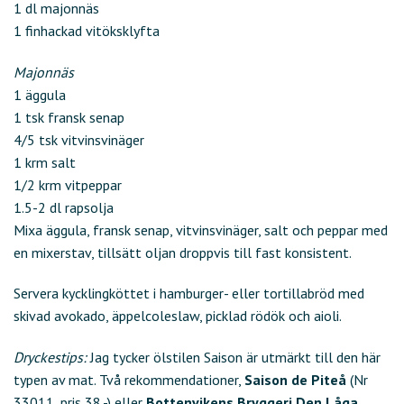
1 dl majonnäs
1 finhackad vitöksklyfta
Majonnäs
1 äggula
1 tsk fransk senap
4/5 tsk vitvinsvinäger
1 krm salt
1/2 krm vitpeppar
1.5-2 dl rapsolja
Mixa äggula, fransk senap, vitvinsvinäger, salt och peppar med
en mixerstav, tillsätt oljan droppvis till fast konsistent.
Servera kycklingköttet i hamburger- eller tortillabröd med
skivad avokado, äppelcoleslaw, picklad rödök och aioli.
Dryckestips:
Jag tycker ölstilen Saison är utmärkt till den här
typen av mat. Två rekommendationer,
Saison de Piteå
(Nr
33011, pris 38,-) eller
Bottenvikens Bryggeri Den Låga