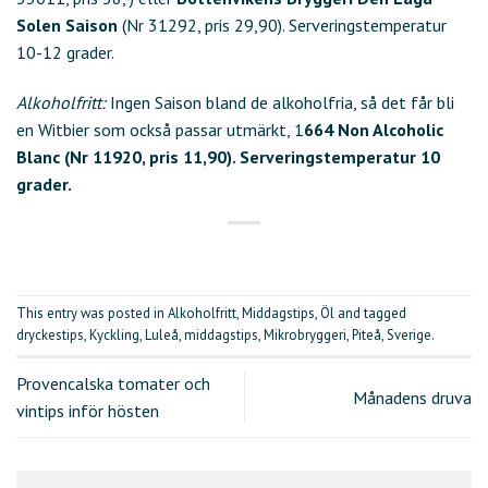
Solen Saison
(Nr 31292, pris 29,90). Serveringstemperatur
10-12 grader.
Alkoholfritt:
Ingen Saison bland de alkoholfria, så det får bli
en Witbier som också passar utmärkt, 1
664 Non Alcoholic
Blanc (Nr 11920, pris 11,90). Serveringstemperatur 10
grader.
This entry was posted in
Alkoholfritt
,
Middagstips
,
Öl
and tagged
dryckestips
,
Kyckling
,
Luleå
,
middagstips
,
Mikrobryggeri
,
Piteå
,
Sverige
.
Provencalska tomater och
Månadens druva
vintips inför hösten