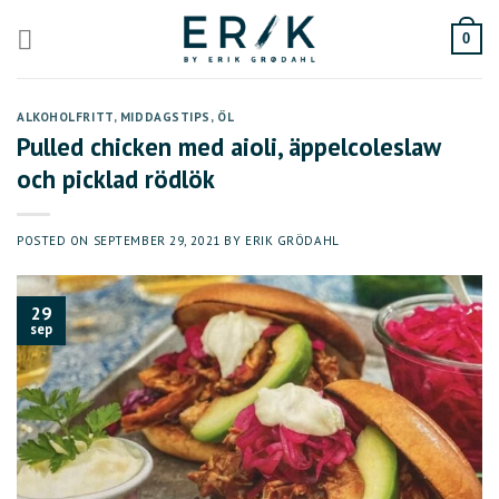
Skip
to
0
content
ALKOHOLFRITT
,
MIDDAGSTIPS
,
ÖL
Pulled chicken med aioli, äppelcoleslaw
och picklad rödlök
POSTED ON
SEPTEMBER 29, 2021
BY
ERIK GRÖDAHL
29
sep