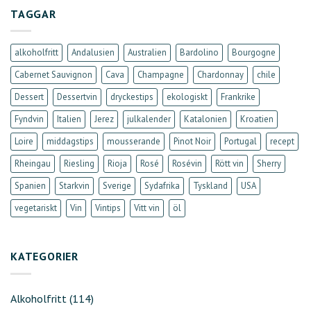
TAGGAR
alkoholfritt
Andalusien
Australien
Bardolino
Bourgogne
Cabernet Sauvignon
Cava
Champagne
Chardonnay
chile
Dessert
Dessertvin
dryckestips
ekologiskt
Frankrike
Fyndvin
Italien
Jerez
julkalender
Katalonien
Kroatien
Loire
middagstips
mousserande
Pinot Noir
Portugal
recept
Rheingau
Riesling
Rioja
Rosé
Rosévin
Rött vin
Sherry
Spanien
Starkvin
Sverige
Sydafrika
Tyskland
USA
vegetariskt
Vin
Vintips
Vitt vin
öl
KATEGORIER
Alkoholfritt
(114)