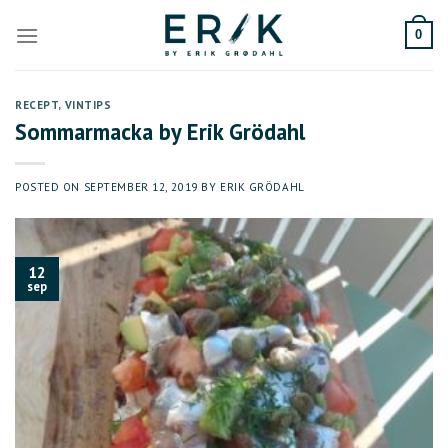
Skip
to
0
content
RECEPT
,
VINTIPS
Sommarmacka by Erik Grödahl
POSTED ON
SEPTEMBER 12, 2019
BY
ERIK GRÖDAHL
12
sep