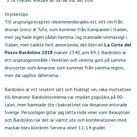
Ja, mycket enklare än så här blir det inte.
Dryckestips
Till ursprungsreceptet rekommenderades ett vitt vin från
druvan Greco di Tufo, som kommer från Kampanien i Italien,
men jag hade ingen sådan hemma. Jag stannade vinmässigt i
Italien, men tänkte helt annorlunda, det blev en
La Corte del
Pozzo Bardolino 2018
(varunr 2340, pris 89,-). Bardolino är
ett ursprungsområde i Venetien och vinerna görs på samma
druvsorter som Amarone som kommer från samma region,
men där upphör likheterna.
Bardolino är ett relativt lätt och fruktigt vin, raka motsatsen
till Amarone. Bardolinovinerna var mycket populära på 90-
talet, men hamnade lite i bakvattnet när Amarone erövrade
Sverige. Personligen gillar jag lätta röda viner som Beaujolais
och Bardolino när det är varmt ute och kombinationen med
mackan blev klockren. Servera vinet 11-14 grader.