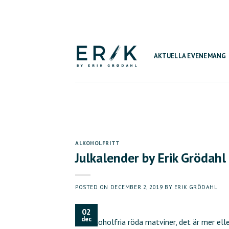
Skip
to
content
AKTUELLA EVENEMANG
ALKOHOLFRITT
Julkalender by Erik Grödahl
POSTED ON
DECEMBER 2, 2019
BY
ERIK GRÖDAHL
02
dec
bra alkoholfria röda matviner, det är mer el