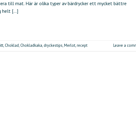
era till mat. Här är olika typer av bärdrycker ett mycket bättre
g helt […]
itt
,
Choklad
,
Chokladkaka
,
dryckestips
,
Merlot
,
recept
Leave a com