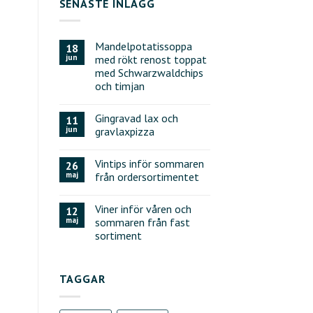
SENASTE INLÄGG
Mandelpotatissoppa
18
jun
med rökt renost toppat
med Schwarzwaldchips
och timjan
Gingravad lax och
11
jun
gravlaxpizza
Vintips inför sommaren
26
maj
från ordersortimentet
Viner inför våren och
12
maj
sommaren från fast
sortiment
TAGGAR