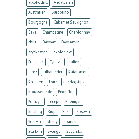
alkoholfritt
Andalusien
Australien
Bardolino
Bourgogne
Cabernet Sauvignon
Cava
Champagne
Chardonnay
chile
Dessert
Dessertvin
dryckestips
ekologiskt
Frankrike
Fyndvin
Italien
Jerez
julkalender
Katalonien
Kroatien
Loire
middagstips
mousserande
Pinot Noir
Portugal
recept
Rheingau
Riesling
Rioja
Rosé
Rosévin
Rött vin
Sherry
Spanien
Starkvin
Sverige
Sydafrika