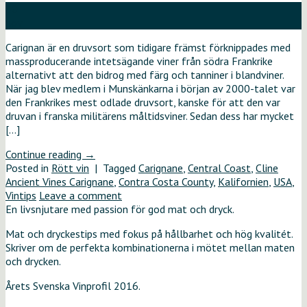
30
nov
Carignan är en druvsort som tidigare främst förknippades med
massproducerande intetsägande viner från södra Frankrike
alternativt att den bidrog med färg och tanniner i blandviner.
När jag blev medlem i Munskänkarna i början av 2000-talet var
den Frankrikes mest odlade druvsort, kanske för att den var
druvan i franska militärens måltidsviner. Sedan dess har mycket
[…]
Continue reading
→
Posted in
Rött vin
|
Tagged
Carignane
,
Central Coast
,
Cline
Ancient Vines Carignane
,
Contra Costa County
,
Kalifornien
,
USA
,
Vintips
Leave a comment
En livsnjutare med passion för god mat och dryck.
Mat och dryckestips med fokus på hållbarhet och hög kvalitét.
Skriver om de perfekta kombinationerna i mötet mellan maten
och drycken.
Årets Svenska Vinprofil 2016.