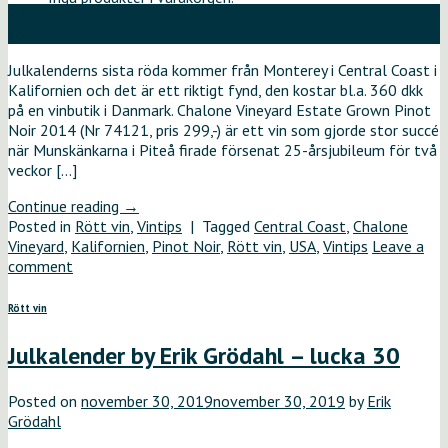
23
dec
Julkalenderns sista röda kommer från Monterey i Central Coast i
Kalifornien och det är ett riktigt fynd, den kostar bl.a. 360 dkk
på en vinbutik i Danmark. Chalone Vineyard Estate Grown Pinot
Noir 2014 (Nr 74121, pris 299,-) är ett vin som gjorde stor succé
när Munskänkarna i Piteå firade försenat 25-årsjubileum för två
veckor […]
Continue reading
→
Posted in
Rött vin
,
Vintips
|
Tagged
Central Coast
,
Chalone
Vineyard
,
Kalifornien
,
Pinot Noir
,
Rött vin
,
USA
,
Vintips
Leave a
comment
Rött vin
Julkalender by Erik Grödahl – lucka 30
Posted on
november 30, 2019
november 30, 2019
by
Erik
Grödahl