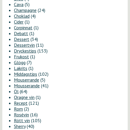
Cava
(5)
Champagne
(24)
Choklad
(4)
Cider
(1)
Corpinnat
(1)
Debatt
(1)
Dessert
(34)
Dessertvin
(11)
Dryckestips
(153)
Frukost
(1)
Glögg
(7)
Lakrits
(1)
Middagstips
(102)
Mouserrande
(5)
Mousserande
(41)
Öl
(64)
Oragne vin
(1)
Recept
(121)
Rom
(2)
Rosévin
(16)
Rött vin
(105)
Sherry
(40)