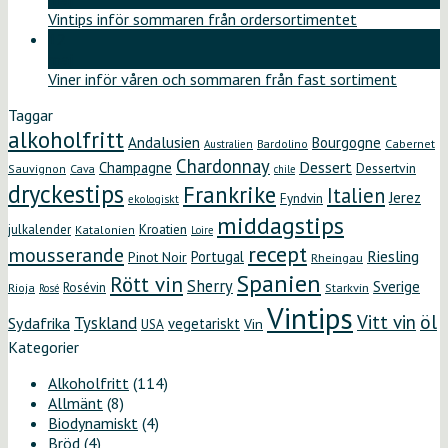
Vintips inför sommaren från ordersortimentet
12
maj
Viner inför våren och sommaren från fast sortiment
Taggar
alkoholfritt
Andalusien
Bourgogne
Bardolino
Cabernet
Australien
Chardonnay
Dessert
Champagne
Dessertvin
Sauvignon
Cava
chile
dryckestips
Frankrike
Italien
Jerez
Fyndvin
ekologiskt
middagstips
Kroatien
julkalender
Katalonien
Loire
recept
mousserande
Riesling
Portugal
Pinot Noir
Rheingau
Spanien
Rött vin
Sherry
Sverige
Rosévin
Starkvin
Rioja
Rosé
Vintips
öl
Vitt vin
Tyskland
Sydafrika
vegetariskt
Vin
USA
Kategorier
Alkoholfritt
(114)
Allmänt
(8)
Biodynamiskt
(4)
Bröd
(4)