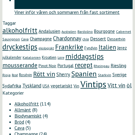
12
maj
Viner inför våren och sommaren från fast sortiment
Taggar
alkoholfritt
Andalusien
Bourgogne
Bardolino
Cabernet
Australien
Chardonnay
Dessert
Champagne
Dessertvin
Sauvignon
Cava
chile
dryckestips
Frankrike
Italien
Jerez
Fyndvin
ekologiskt
middagstips
Kroatien
julkalender
Katalonien
Loire
recept
mousserande
Riesling
Portugal
Pinot Noir
Rheingau
Spanien
Rött vin
Sherry
Sverige
Rosévin
Starkvin
Rioja
Rosé
Vintips
öl
Vitt vin
Tyskland
Sydafrika
vegetariskt
Vin
USA
Kategorier
Alkoholfritt
(114)
Allmänt
(8)
Biodynamiskt
(4)
Bröd
(4)
Cava
(5)
Champagne
(24)