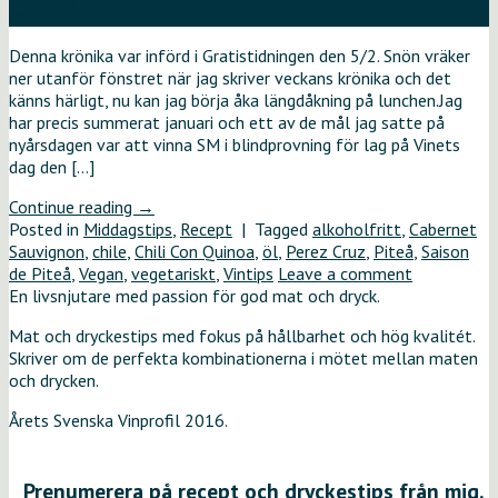
feb
Denna krönika var införd i Gratistidningen den 5/2. Snön vräker
ner utanför fönstret när jag skriver veckans krönika och det
känns härligt, nu kan jag börja åka längdåkning på lunchen.Jag
har precis summerat januari och ett av de mål jag satte på
nyårsdagen var att vinna SM i blindprovning för lag på Vinets
dag den […]
Continue reading
→
Posted in
Middagstips
,
Recept
|
Tagged
alkoholfritt
,
Cabernet
Sauvignon
,
chile
,
Chili Con Quinoa
,
öl
,
Perez Cruz
,
Piteå
,
Saison
de Piteå
,
Vegan
,
vegetariskt
,
Vintips
Leave a comment
En livsnjutare med passion för god mat och dryck.
Mat och dryckestips med fokus på hållbarhet och hög kvalitét.
Skriver om de perfekta kombinationerna i mötet mellan maten
och drycken.
Årets Svenska Vinprofil 2016.
Prenumerera på recept och dryckestips från mig.