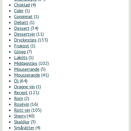
Choklad
(4)
Cider
(1)
Corpinnat
(1)
Debatt
(1)
Dessert
(34)
Dessertvin
(11)
Dryckestips
(153)
Frukost
(1)
Glögg
(7)
Lakrits
(1)
Middagstips
(102)
Mouserrande
(5)
Mousserande
(41)
Öl
(64)
Oragne vin
(1)
Recept
(121)
Rom
(2)
Rosévin
(16)
Rött vin
(105)
Sherry
(40)
Skaldjur
(3)
Smårätter
(4)