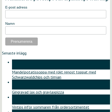
E-post adress
Namn
Senaste inlägg
18
jun
Mandelpotatissoppa med rökt renost toppat med
Schwarzwaldchips och timjan
11
jun
Gingravad lax och gravlaxpizza
26
maj
Vintips inför sommaren från ordersortimentet