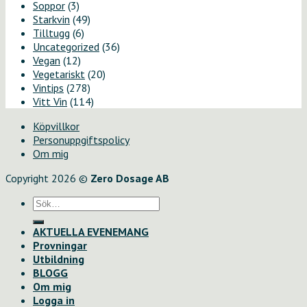
Soppor
(3)
Starkvin
(49)
Tilltugg
(6)
Uncategorized
(36)
Vegan
(12)
Vegetariskt
(20)
Vintips
(278)
Vitt Vin
(114)
Köpvillkor
Personuppgiftspolicy
Om mig
Copyright 2026 ©
Zero Dosage AB
Sök
efter:
AKTUELLA EVENEMANG
Provningar
Utbildning
BLOGG
Om mig
Logga in