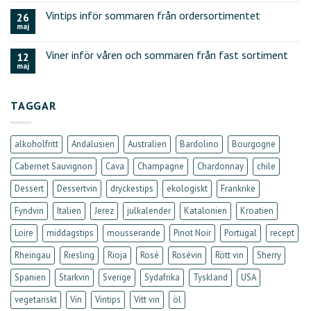
Vintips inför sommaren från ordersortimentet
26
maj
Viner inför våren och sommaren från fast sortiment
12
maj
TAGGAR
alkoholfritt
Andalusien
Australien
Bardolino
Bourgogne
Cabernet Sauvignon
Cava
Champagne
Chardonnay
chile
Dessert
Dessertvin
dryckestips
ekologiskt
Frankrike
Fyndvin
Italien
Jerez
julkalender
Katalonien
Kroatien
Loire
middagstips
mousserande
Pinot Noir
Portugal
recept
Rheingau
Riesling
Rioja
Rosé
Rosévin
Rött vin
Sherry
Spanien
Starkvin
Sverige
Sydafrika
Tyskland
USA
vegetariskt
Vin
Vintips
Vitt vin
öl