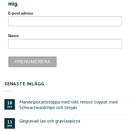
mig.
E-post adress
Namn
SENASTE INLÄGG
Mandelpotatissoppa med rökt renost toppat med
18
jun
Schwarzwaldchips och timjan
Gingravad lax och gravlaxpizza
11
jun