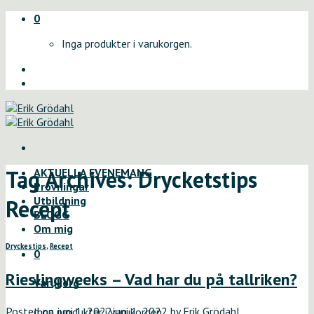
Skip
0
to
Inga produkter i varukorgen.
content
Tag Archives:
Drycketstips
AKTUELLA EVENEMANG
Provningar
Utbildning
Recept
BLOGG
Om mig
Dryckestips
,
Recept
0
Rieslingweeks – Vad har du på tallriken?
Varukorg
Posted on
juni 1, 2022
juni 1, 2022
by
Erik Grödahl
Inga produkter i varukorgen.