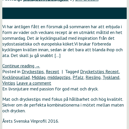
01
jun
Vi har äntligen fått en försmak på sommaren har att erbjuda i
form av väder och veckans recept är en utmärkt måltid en het
sommardag. Det är kycklingsallad med inspiration från det
sydostasiatiska och europeiska köket.Vi brukar förbereda
kycklingen kvällen innan, sedan är det bara att blanda ihop och
äta. Det skall ju gå snabbt […]
Continue reading
→
Posted in
Dryckestips
,
Recept
|
Tagged
Drycketstips Recept
,
Kycklingsallad
,
Middag
,
middagstips
,
Pfalz
,
Riesling
,
Tyskland
,
Vintips
Leave a comment
En livsnjutare med passion för god mat och dryck.
Mat och dryckestips med fokus på hållbarhet och hög kvalitét.
Skriver om de perfekta kombinationerna i mötet mellan maten
och drycken.
Årets Svenska Vinprofil 2016.