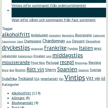
maj
Vintips inför sommaren från ordersortimentet
12
maj
Viner inför våren och sommaren från fast sortiment
Taggar
alkoholfritt
Andalusien
Bourgogne
Bardolino
Cabernet
Australien
Chardonnay
Dessert
Champagne
Dessertvin
Sauvignon
Cava
chile
dryckestips
Frankrike
Italien
Jerez
Fyndvin
ekologiskt
middagstips
Kroatien
julkalender
Katalonien
Loire
recept
mousserande
Riesling
Portugal
Pinot Noir
Rheingau
Spanien
Rött vin
Sherry
Sverige
Rosévin
Starkvin
Rioja
Rosé
Vintips
öl
Vitt vin
Tyskland
Sydafrika
vegetariskt
Vin
USA
Kategorier
Alkoholfritt
(114)
Allmänt
(8)
Biodynamiskt
(4)
Bröd
(4)