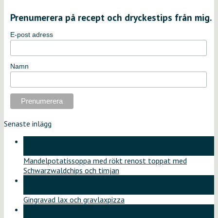
Prenumerera på recept och dryckestips från mig.
E-post adress
Namn
Senaste inlägg
18
jun
Mandelpotatissoppa med rökt renost toppat med
Schwarzwaldchips och timjan
11
jun
Gingravad lax och gravlaxpizza
26