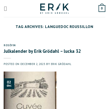
Skip
to
0
content
TAG ARCHIVES:
LANGUEDOC ROUSSILLON
ROSÉVIN
Julkalender by Erik Grödahl – lucka 32
POSTED ON
DECEMBER 2, 2023
BY
ERIK GRÖDAHL
02
dec