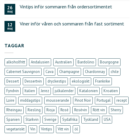
Vintips inför sommaren från ordersortimentet
26
maj
Viner inför våren och sommaren från fast sortiment
12
maj
TAGGAR
alkoholfritt
Andalusien
Australien
Bardolino
Bourgogne
Cabernet Sauvignon
Cava
Champagne
Chardonnay
chile
Dessert
Dessertvin
dryckestips
ekologiskt
Frankrike
Fyndvin
Italien
Jerez
julkalender
Katalonien
Kroatien
Loire
middagstips
mousserande
Pinot Noir
Portugal
recept
Rheingau
Riesling
Rioja
Rosé
Rosévin
Rött vin
Sherry
Spanien
Starkvin
Sverige
Sydafrika
Tyskland
USA
vegetariskt
Vin
Vintips
Vitt vin
öl