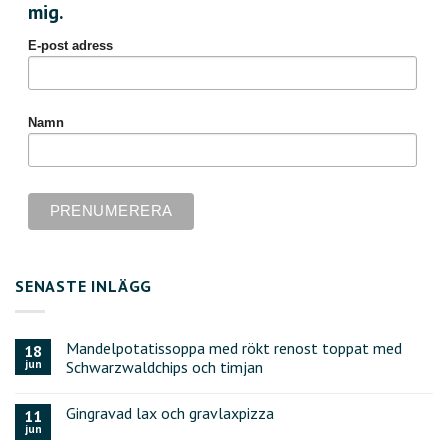
mig.
E-post adress
Namn
SENASTE INLÄGG
Mandelpotatissoppa med rökt renost toppat med
18
jun
Schwarzwaldchips och timjan
Gingravad lax och gravlaxpizza
11
jun