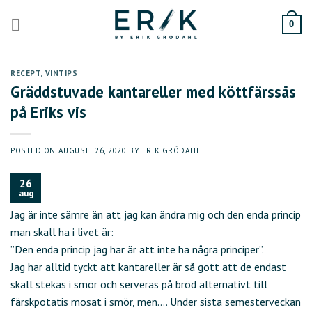
Skip
to
0
content
RECEPT
,
VINTIPS
Gräddstuvade kantareller med köttfärssås
på Eriks vis
POSTED ON
AUGUSTI 26, 2020
BY
ERIK GRÖDAHL
26
aug
Jag är inte sämre än att jag kan ändra mig och den enda princip
man skall ha i livet är:
”Den enda princip jag har är att inte ha några principer”.
Jag har alltid tyckt att kantareller är så gott att de endast
skall stekas i smör och serveras på bröd alternativt till
färskpotatis mosat i smör, men…. Under sista semesterveckan