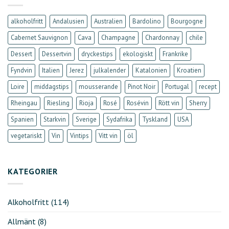
alkoholfritt
Andalusien
Australien
Bardolino
Bourgogne
Cabernet Sauvignon
Cava
Champagne
Chardonnay
chile
Dessert
Dessertvin
dryckestips
ekologiskt
Frankrike
Fyndvin
Italien
Jerez
julkalender
Katalonien
Kroatien
Loire
middagstips
mousserande
Pinot Noir
Portugal
recept
Rheingau
Riesling
Rioja
Rosé
Rosévin
Rött vin
Sherry
Spanien
Starkvin
Sverige
Sydafrika
Tyskland
USA
vegetariskt
Vin
Vintips
Vitt vin
öl
KATEGORIER
Alkoholfritt
(114)
Allmänt
(8)