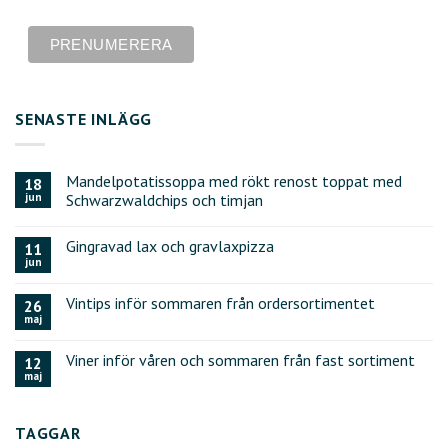
SENASTE INLÄGG
Mandelpotatissoppa med rökt renost toppat med
18
jun
Schwarzwaldchips och timjan
Gingravad lax och gravlaxpizza
11
jun
Vintips inför sommaren från ordersortimentet
26
maj
Viner inför våren och sommaren från fast sortiment
12
maj
TAGGAR