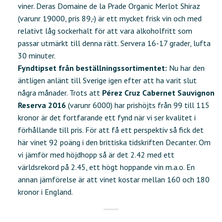
viner. Deras Domaine de la Prade Organic Merlot Shiraz
(varunr 19000, pris 89,-) är ett mycket frisk vin och med
relativt låg sockerhalt för att vara alkoholfritt som
passar utmärkt till denna rätt. Servera 16-17 grader, lufta
30 minuter.
Fyndtipset från beställningssortimentet:
Nu har den
äntligen anlänt till Sverige igen efter att ha varit slut
några månader. Trots att
Pérez Cruz Cabernet Sauvignon
Reserva 2016
(varunr 6000) har prishöjts från 99 till 115
kronor är det fortfarande ett fynd när vi ser kvalitet i
förhållande till pris. För att få ett perspektiv så fick det
här vinet 92 poäng i den brittiska tidskriften Decanter. Om
vi jämför med höjdhopp så är det 2.42 med ett
världsrekord på 2.45, ett högt hoppande vin m.a.o. En
annan jämförelse är att vinet kostar mellan 160 och 180
kronor i England.