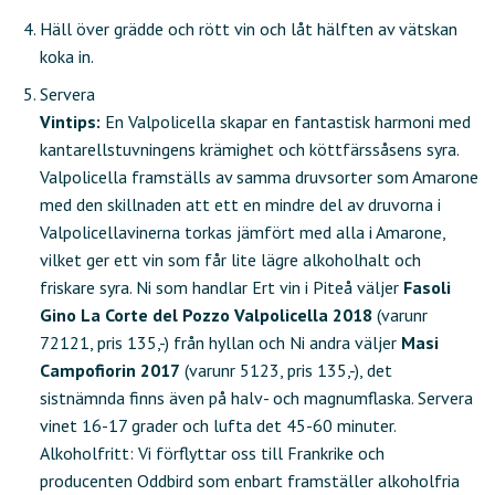
Häll över grädde och rött vin och låt hälften av vätskan
koka in.
Servera
Vintips:
En Valpolicella skapar en fantastisk harmoni med
kantarellstuvningens krämighet och köttfärssåsens syra.
Valpolicella framställs av samma druvsorter som Amarone
med den skillnaden att ett en mindre del av druvorna i
Valpolicellavinerna torkas jämfört med alla i Amarone,
vilket ger ett vin som får lite lägre alkoholhalt och
friskare syra. Ni som handlar Ert vin i Piteå väljer
Fasoli
Gino La Corte del Pozzo Valpolicella 2018
(varunr
72121, pris 135,-) från hyllan och Ni andra väljer
Masi
Campofiorin 2017
(varunr 5123, pris 135,-), det
sistnämnda finns även på halv- och magnumflaska. Servera
vinet 16-17 grader och lufta det 45-60 minuter.
Alkoholfritt: Vi förflyttar oss till Frankrike och
producenten Oddbird som enbart framställer alkoholfria