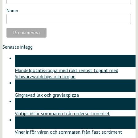
Namn
Senaste inlägg
18
jun
Mandelpotatissoppa med rökt renost toppat med
Schwarzwaldchips och timjan
11
jun
Gingravad lax och gravlaxpizza
26
maj
Vintips inför sommaren från ordersortimentet
12
maj
Viner inför våren och sommaren från fast sortiment