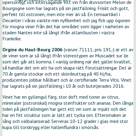
opersonligt och intetsägande vitt vin från druvsorten Melon de
Bourgogne som har lagrats på sin jästfällning. Friskt och gott,
perfekt till ostronen, men inte mer än så. En temaartikel i
Decanter i våras väckte min nyfikenhet och jag fick upp ögonen
för mogna viner från det här området som ligger i närheten av
staden Nantes inte så långt ifrån atlantkusten i västra
Frankrike.
Orgine du Haut-Bourg 2006
(varunr 71111, pris 191,-) är ett av
de viner som är så långt ifrån stereotypen av Muscadet sur lie
som det går att komma. I vanlig ordning när det gäller kvalitet,
så handlar det om att ha och skapa rätt förutsättningar. Det är
70 år gamla stockar och ett skördeuttag på 40 hl/ha,
producenten jobbar hållbart och är certifierade Terra Vitis. Vinet
har lagrats på sin jästfällning i 10 år och buteljerades 2016.
Vinet har en gyllengul färg, stor doft med toner av citrus,
mineraler (ostronskal) mogna stenfrukter och ananas. Den långa
tiden på jästfällningen har gett ett vin som är mjukt och det
har en fet struktur som är lätt att tycka om. Eftersmaken är
lång och välbalanserad. Serveras 10-12 grader i glas med stor
kupa till torskrygg eller hällenflundra i smörsås.