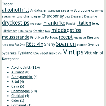
Taggar
alkoholfritt
Andalusien
Bourgogne
Bardolino
Cabernet
Australien
Chardonnay
Dessert
Champagne
Dessertvin
Sauvignon
Cava
chile
dryckestips
Frankrike
Italien
Jerez
Fyndvin
ekologiskt
middagstips
Kroatien
julkalender
Katalonien
Loire
recept
mousserande
Riesling
Portugal
Pinot Noir
Rheingau
Spanien
Rött vin
Sherry
Sverige
Rosévin
Starkvin
Rioja
Rosé
Vintips
öl
Vitt vin
Tyskland
Sydafrika
vegetariskt
Vin
USA
Kategorier
Alkoholfritt
(114)
Allmänt
(8)
Biodynamiskt
(4)
Bröd
(4)
Cava
(5)
Champagne
(24)
Choklad
(4)
Cider
(1)
Corpinnat
(1)