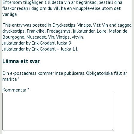
Eftersom tillgången till detta vin är begränsad, beställ dina
flaskor redan i dag om du vill ha en vinupplevelse utom det
vanliga.
This entry was posted in
Dryckestips
,
Vintips
,
Vitt Vin
and tagged
dryckestips
,
Frankrike
,
Fredagsmys
,
julkalender
,
Loire
,
Melon de
Bourgogne
,
Muscadet
,
Vin
,
Vintips
,
vitvin
.
Julkalender by Erik Grödahl lucka 9
Julkalender by Erik Grödahl – lucka 11
Lämna ett svar
Din e-postadress kommer inte publiceras.
Obligatoriska fält är
märkta
*
Kommentar
*