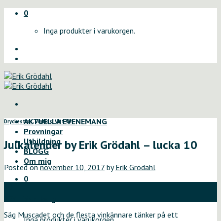
Skip
0
to
Inga produkter i varukorgen.
content
AKTUELLA EVENEMANG
Dryckestips
,
Vintips
,
Vitt Vin
Provningar
Utbildning
Julkalender by Erik Grödahl – lucka 10
BLOGG
Om mig
Posted on
november 10, 2017
by
Erik Grödahl
0
10
nov
Varukorg
Säg Muscadet och de flesta vinkännare tänker på ett
Inga produkter i varukorgen.