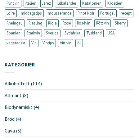
Fyndvin
Italien
Jerez
julkalender
Katalonien
Kroatien
Loire
middagstips
mousserande
Pinot Noir
Portugal
recept
Rheingau
Riesling
Rioja
Rosé
Rosévin
Rött vin
Sherry
Spanien
Starkvin
Sverige
Sydafrika
Tyskland
USA
vegetariskt
Vin
Vintips
Vitt vin
öl
KATEGORIER
Alkoholfritt
(114)
Allmänt
(8)
Biodynamiskt
(4)
Bröd
(4)
Cava
(5)