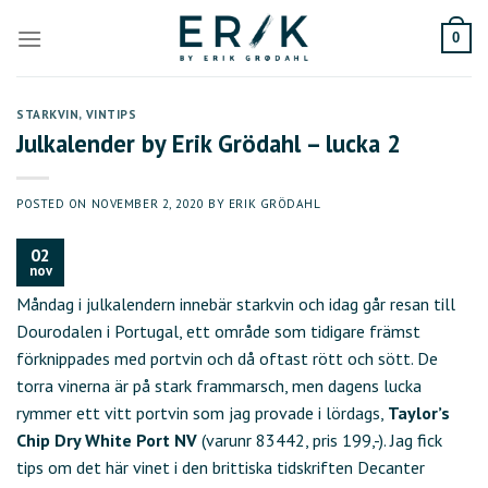
Skip
to
0
content
STARKVIN
,
VINTIPS
Julkalender by Erik Grödahl – lucka 2
POSTED ON
NOVEMBER 2, 2020
BY
ERIK GRÖDAHL
02
nov
Måndag i julkalendern innebär starkvin och idag går resan till
Dourodalen i Portugal, ett område som tidigare främst
förknippades med portvin och då oftast rött och sött. De
torra vinerna är på stark frammarsch, men dagens lucka
rymmer ett vitt portvin som jag provade i lördags,
Taylor’s
Chip Dry White Port NV
(varunr 83442, pris 199,-). Jag fick
tips om det här vinet i den brittiska tidskriften Decanter