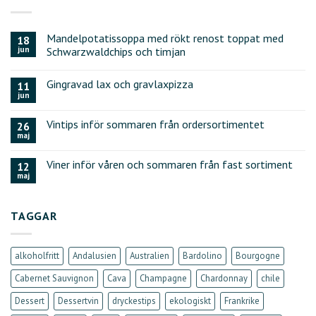
Mandelpotatissoppa med rökt renost toppat med
18
jun
Schwarzwaldchips och timjan
Gingravad lax och gravlaxpizza
11
jun
Vintips inför sommaren från ordersortimentet
26
maj
Viner inför våren och sommaren från fast sortiment
12
maj
TAGGAR
alkoholfritt
Andalusien
Australien
Bardolino
Bourgogne
Cabernet Sauvignon
Cava
Champagne
Chardonnay
chile
Dessert
Dessertvin
dryckestips
ekologiskt
Frankrike