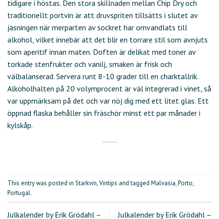
tidigare i höstas. Den stora skillnaden mellan Chip Dry och
traditionellt portvin är att druvspriten tillsätts i slutet av
jäsningen när merparten av sockret har omvandlats till
alkohol, vilket innebär att det blir en torrare stil som avnjuts
som aperitif innan maten. Doften är delikat med toner av
torkade stenfrukter och vanilj, smaken är frisk och
välbalanserad. Servera runt 8-10 grader till en charktallrik.
Alkoholhalten på 20 volymprocent är väl integrerad i vinet, så
var uppmärksam på det och var nöj dig med ett litet glas. Ett
öppnad flaska behåller sin fräschör minst ett par månader i
kylskåp.
This entry was posted in
Starkvin
,
Vintips
and tagged
Malvasia
,
Porto
,
Portugal
.
Julkalender by Erik Grödahl –
Julkalender by Erik Grödahl –