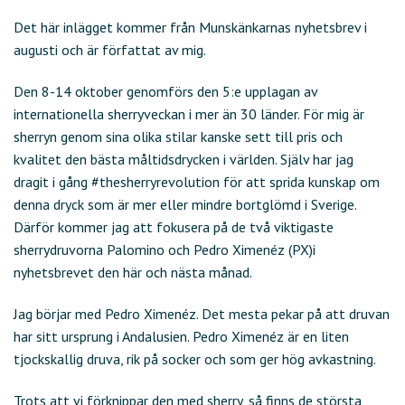
Det här inlägget kommer från Munskänkarnas nyhetsbrev i
augusti och är författat av mig.
Den 8-14 oktober genomförs den 5:e upplagan av
internationella sherryveckan i mer än 30 länder. För mig är
sherryn genom sina olika stilar kanske sett till pris och
kvalitet den bästa måltidsdrycken i världen. Själv har jag
dragit i gång #thesherryrevolution för att sprida kunskap om
denna dryck som är mer eller mindre bortglömd i Sverige.
Därför kommer jag att fokusera på de två viktigaste
sherrydruvorna Palomino och Pedro Ximenéz (PX)i
nyhetsbrevet den här och nästa månad.
Jag börjar med Pedro Ximenéz. Det mesta pekar på att druvan
har sitt ursprung i Andalusien. Pedro Ximenéz är en liten
tjockskallig druva, rik på socker och som ger hög avkastning.
Trots att vi förknippar den med sherry, så finns de största