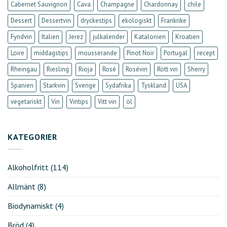
Cabernet Sauvignon
Cava
Champagne
Chardonnay
chile
Dessert
Dessertvin
dryckestips
ekologiskt
Frankrike
Fyndvin
Italien
Jerez
julkalender
Katalonien
Kroatien
Loire
middagstips
mousserande
Pinot Noir
Portugal
recept
Rheingau
Riesling
Rioja
Rosé
Rosévin
Rött vin
Sherry
Spanien
Starkvin
Sverige
Sydafrika
Tyskland
USA
vegetariskt
Vin
Vintips
Vitt vin
öl
KATEGORIER
Alkoholfritt
(114)
Allmänt
(8)
Biodynamiskt
(4)
Bröd
(4)