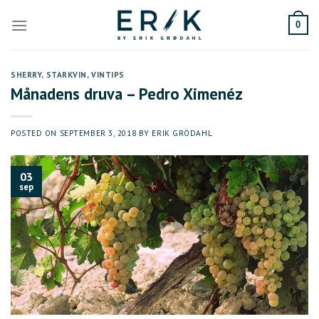
Skip
to
0
content
SHERRY
,
STARKVIN
,
VINTIPS
Månadens druva – Pedro Ximenéz
POSTED ON
SEPTEMBER 3, 2018
BY
ERIK GRÖDAHL
03
sep