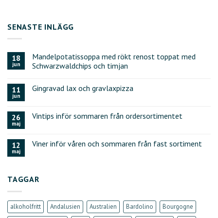
SENASTE INLÄGG
Mandelpotatissoppa med rökt renost toppat med
18
jun
Schwarzwaldchips och timjan
Gingravad lax och gravlaxpizza
11
jun
Vintips inför sommaren från ordersortimentet
26
maj
Viner inför våren och sommaren från fast sortiment
12
maj
TAGGAR
alkoholfritt
Andalusien
Australien
Bardolino
Bourgogne