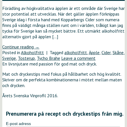
Förädling av högkvalitativa äpplen är ett område där Sverige har
stor potential att utvecklas. När det gäller äpplen förknippas
Sverige idag i första hand med Kopparbergs Cider som numera
finns på väldigt många ställen runt om i världen, tråkigt kan jag
tycka för Sverige kan så mycket bättre. Ett utmärkt alkoholfritt
alternativ gjort på äpplen […]
Continue reading
→
Posted in
Alkoholfritt
|
Tagged
alkoholfritt
,
Äpple
,
Cider
,
Skåne
,
Sverige
,
Tosterup
,
Tycho Brahe
Leave a comment
En livsnjutare med passion för god mat och dryck.
Mat och dryckestips med fokus på hållbarhet och hög kvalitét.
Skriver om de perfekta kombinationerna i mötet mellan maten
och drycken.
Årets Svenska Vinprofil 2016.
Prenumerera på recept och dryckestips från mig.
E-post adress