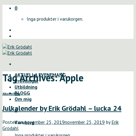
Skip
0
to
Inga produkter i varukorgen.
content
Tag Archives:
Äpple
AKTUELLA EVENEMANG
Provningar
Utbildning
BLOGG
Alkoholfritt
Om mig
Julkalender by Erik Grödahl – lucka 24
0
Posted on
november 25, 2019
november 25, 2019
by
Erik
Varukorg
Grödahl
Inga produkter i varukorgen.