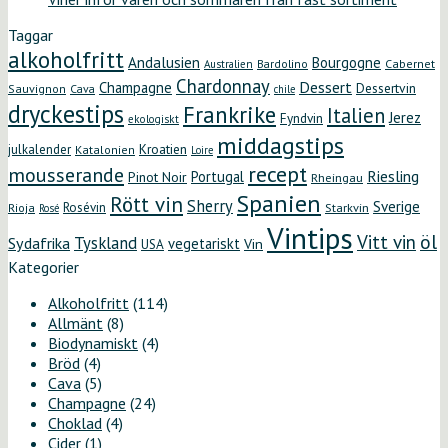
Taggar
alkoholfritt
Andalusien
Bourgogne
Bardolino
Cabernet
Australien
Chardonnay
Dessert
Champagne
Dessertvin
Sauvignon
Cava
chile
dryckestips
Frankrike
Italien
Jerez
Fyndvin
ekologiskt
middagstips
Kroatien
julkalender
Katalonien
Loire
recept
mousserande
Riesling
Portugal
Pinot Noir
Rheingau
Spanien
Rött vin
Sherry
Sverige
Rosévin
Starkvin
Rioja
Rosé
Vintips
öl
Vitt vin
Tyskland
Sydafrika
vegetariskt
Vin
USA
Kategorier
Alkoholfritt
(114)
Allmänt
(8)
Biodynamiskt
(4)
Bröd
(4)
Cava
(5)
Champagne
(24)
Choklad
(4)
Cider
(1)