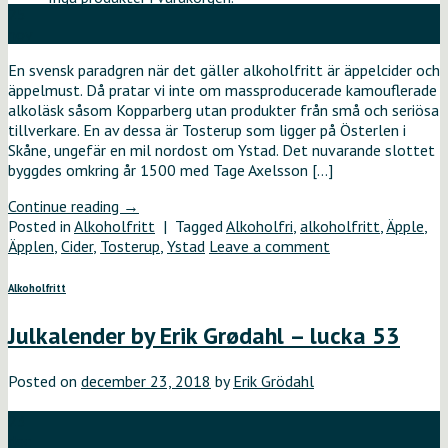
25
nov
En svensk paradgren när det gäller alkoholfritt är äppelcider och
äppelmust. Då pratar vi inte om massproducerade kamouflerade
alkoläsk såsom Kopparberg utan produkter från små och seriösa
tillverkare. En av dessa är Tosterup som ligger på Österlen i
Skåne, ungefär en mil nordost om Ystad. Det nuvarande slottet
byggdes omkring år 1500 med Tage Axelsson […]
Continue reading
→
Posted in
Alkoholfritt
|
Tagged
Alkoholfri
,
alkoholfritt
,
Äpple
,
Äpplen
,
Cider
,
Tosterup
,
Ystad
Leave a comment
Alkoholfritt
Julkalender by Erik Grødahl – lucka 53
Posted on
december 23, 2018
by
Erik Grödahl
23
dec