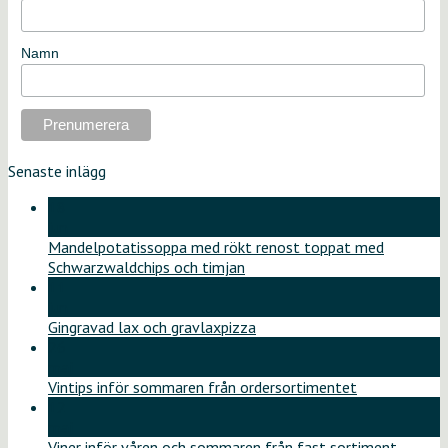
Namn
Senaste inlägg
18
jun
Mandelpotatissoppa med rökt renost toppat med
Schwarzwaldchips och timjan
11
jun
Gingravad lax och gravlaxpizza
26
maj
Vintips inför sommaren från ordersortimentet
12
maj
Viner inför våren och sommaren från fast sortiment