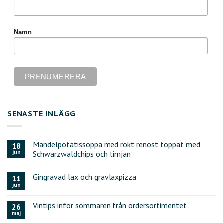
Namn
SENASTE INLÄGG
Mandelpotatissoppa med rökt renost toppat med
18
jun
Schwarzwaldchips och timjan
Gingravad lax och gravlaxpizza
11
jun
Vintips inför sommaren från ordersortimentet
26
maj