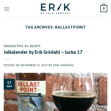
Skip
to
0
content
TAG ARCHIVES:
BALLASTPOINT
DRYCKESTIPS
,
ÖL
,
RECEPT
Julkalender by Erik Grödahl – lucka 17
POSTED ON
NOVEMBER 17, 2017
BY
ERIK GRÖDAHL
17
nov