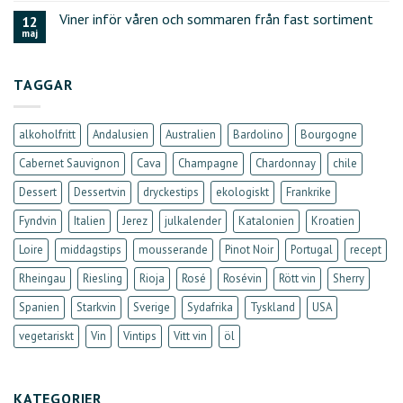
Viner inför våren och sommaren från fast sortiment
12
maj
TAGGAR
alkoholfritt
Andalusien
Australien
Bardolino
Bourgogne
Cabernet Sauvignon
Cava
Champagne
Chardonnay
chile
Dessert
Dessertvin
dryckestips
ekologiskt
Frankrike
Fyndvin
Italien
Jerez
julkalender
Katalonien
Kroatien
Loire
middagstips
mousserande
Pinot Noir
Portugal
recept
Rheingau
Riesling
Rioja
Rosé
Rosévin
Rött vin
Sherry
Spanien
Starkvin
Sverige
Sydafrika
Tyskland
USA
vegetariskt
Vin
Vintips
Vitt vin
öl
KATEGORIER