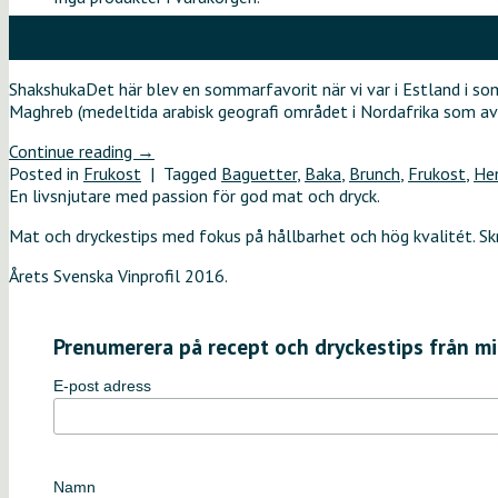
11
okt
ShakshukaDet här blev en sommarfavorit när vi var i Estland i som
Maghreb (medeltida arabisk geografi området i Nordafrika som avgr
Continue reading
→
Posted in
Frukost
|
Tagged
Baguetter
,
Baka
,
Brunch
,
Frukost
,
He
En livsnjutare med passion för god mat och dryck.
Mat och dryckestips med fokus på hållbarhet och hög kvalitét. S
Årets Svenska Vinprofil 2016.
Prenumerera på recept och dryckestips från mi
E-post adress
Namn