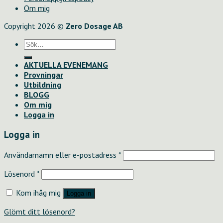
Om mig
Copyright 2026 ©
Zero Dosage AB
Sök
efter:
AKTUELLA EVENEMANG
Provningar
Utbildning
BLOGG
Om mig
Logga in
Logga in
Användarnamn eller e-postadress
*
Lösenord
*
Kom ihåg mig
Logga in
Glömt ditt lösenord?