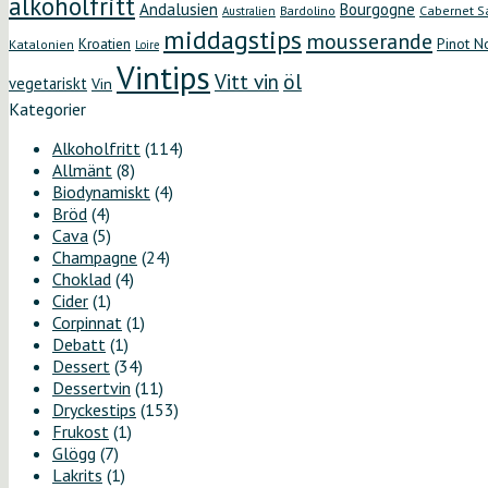
alkoholfritt
Andalusien
Bourgogne
Bardolino
Cabernet S
Australien
middagstips
mousserande
Kroatien
Pinot N
Katalonien
Loire
Vintips
öl
Vitt vin
vegetariskt
Vin
Kategorier
Alkoholfritt
(114)
Allmänt
(8)
Biodynamiskt
(4)
Bröd
(4)
Cava
(5)
Champagne
(24)
Choklad
(4)
Cider
(1)
Corpinnat
(1)
Debatt
(1)
Dessert
(34)
Dessertvin
(11)
Dryckestips
(153)
Frukost
(1)
Glögg
(7)
Lakrits
(1)