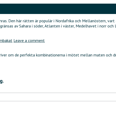
ras. Den här rätten är populär i Nordafrika och Mellanöstern, vart
änsas av Sahara i söder, Atlanten i väster, Medelhavet i norr och 
mbakat
Leave a comment
kriver om de perfekta kombinationerna i mötet mellan maten och d
g.