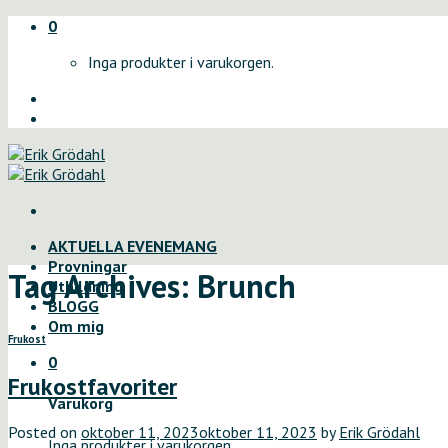
Skip
0
to
Inga produkter i varukorgen.
content
AKTUELLA EVENEMANG
Provningar
Tag Archives:
Brunch
Utbildning
BLOGG
Om mig
Frukost
0
Frukostfavoriter
Varukorg
Posted on
oktober 11, 2023
oktober 11, 2023
by
Erik Grödahl
Inga produkter i varukorgen.