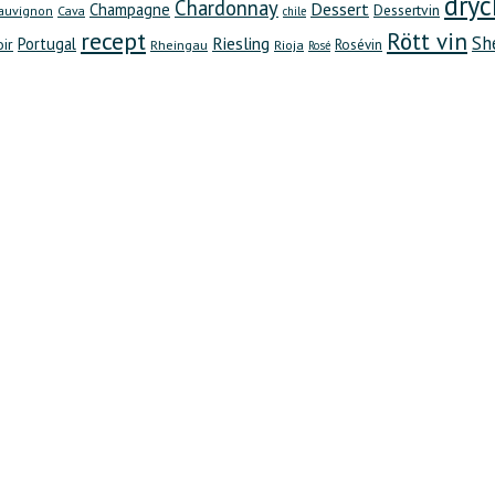
dryc
Chardonnay
Dessert
Champagne
Dessertvin
auvignon
Cava
chile
recept
Rött vin
Sh
Riesling
Portugal
oir
Rheingau
Rosévin
Rioja
Rosé