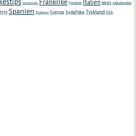
kestips
Frankrike
Italien
Jerez
Fyndvin
julkalender
ekologiskt
Spanien
erry
Tyskland
Sydafrika
Sverige
Starkvin
USA