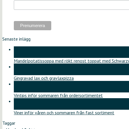
Senaste inlägg
18
jun
Mandelpotatissoppa med rökt renost toppat med Schwarzw
11
jun
Gingravad lax och gravlaxpizza
26
maj
Vintips inför sommaren från ordersortimentet
12
maj
Viner inför våren och sommaren från fast sortiment
Taggar