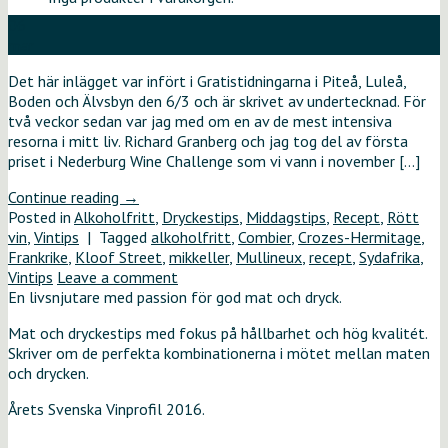
06
mar
Det här inlägget var infört i Gratistidningarna i Piteå, Luleå,
Boden och Älvsbyn den 6/3 och är skrivet av undertecknad. För
två veckor sedan var jag med om en av de mest intensiva
resorna i mitt liv. Richard Granberg och jag tog del av första
priset i Nederburg Wine Challenge som vi vann i november […]
Continue reading
→
Posted in
Alkoholfritt
,
Dryckestips
,
Middagstips
,
Recept
,
Rött
vin
,
Vintips
|
Tagged
alkoholfritt
,
Combier
,
Crozes-Hermitage
,
Frankrike
,
Kloof Street
,
mikkeller
,
Mullineux
,
recept
,
Sydafrika
,
Vintips
Leave a comment
En livsnjutare med passion för god mat och dryck.
Mat och dryckestips med fokus på hållbarhet och hög kvalitét.
Skriver om de perfekta kombinationerna i mötet mellan maten
och drycken.
Årets Svenska Vinprofil 2016.