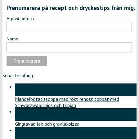
Prenumerera på recept och dryckestips från mig.
E-post adress
Namn
Senaste inlägg
18
jun
Mandelpotatissoppa med rökt renost toppat med
Schwarzwaldchips och timjan
11
jun
Gingravad lax och gravlaxpizza
26
maj