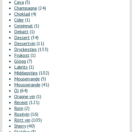
Cava
(5)
Champagne
(24)
Choklad
(4)
Cider
(1)
Corpinnat
(1)
Debatt
(1)
Dessert
(34)
Dessertvin
(11)
Dryckestips
(153)
Frukost
(1)
Glögg
(7)
Lakrits
(1)
Middagstips
(102)
Mouserrande
(5)
Mousserande
(41)
Öl
(64)
Oragne vin
(1)
Recept
(121)
Rom
(2)
Rosévin
(16)
Rött vin
(105)
Sherry
(40)
Skaldjur
(3)