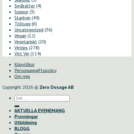
Smårätter
(4)
Soppor
(3)
Starkvin
(49)
Tilltugg
(6)
Uncategorized
(36)
Vegan
(12)
Vegetariskt
(20)
Vintips
(278)
Vitt Vin
(114)
Köpvillkor
Personuppgiftspolicy
Om mig
Copyright 2026 ©
Zero Dosage AB
Sök
efter:
AKTUELLA EVENEMANG
Provningar
Utbildning
BLOGG