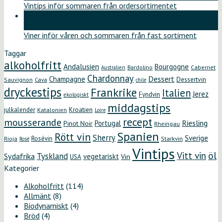
Vintips inför sommaren från ordersortimentet
12
maj
Viner inför våren och sommaren från fast sortiment
Taggar
alkoholfritt
Andalusien
Bourgogne
Bardolino
Cabernet
Australien
Chardonnay
Dessert
Champagne
Dessertvin
Sauvignon
Cava
chile
dryckestips
Frankrike
Italien
Jerez
Fyndvin
ekologiskt
middagstips
Kroatien
julkalender
Katalonien
Loire
recept
mousserande
Riesling
Portugal
Pinot Noir
Rheingau
Spanien
Rött vin
Sherry
Sverige
Rosévin
Starkvin
Rioja
Rosé
Vintips
öl
Vitt vin
Tyskland
Sydafrika
vegetariskt
Vin
USA
Kategorier
Alkoholfritt
(114)
Allmänt
(8)
Biodynamiskt
(4)
Bröd
(4)