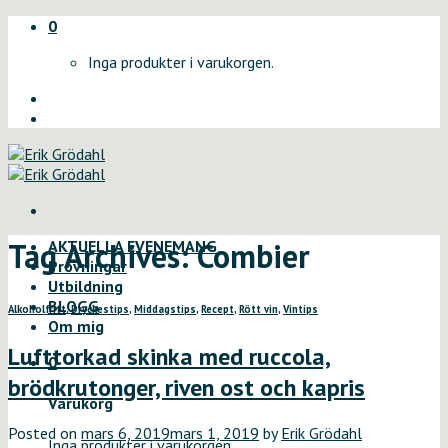
Skip
0
to
Inga produkter i varukorgen.
content
Tag Archives:
Combier
AKTUELLA EVENEMANG
Provningar
Utbildning
BLOGG
Alkoholfritt
,
Dryckestips
,
Middagstips
,
Recept
,
Rött vin
,
Vintips
Om mig
Lufttorkad skinka med ruccola,
0
brödkrutonger, riven ost och kapris
Varukorg
Posted on
mars 6, 2019
mars 1, 2019
by
Erik Grödahl
Inga produkter i varukorgen.