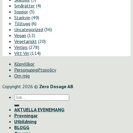
Smårätter
(4)
Soppor
(3)
Starkvin
(49)
Tilltugg
(6)
Uncategorized
(36)
Vegan
(12)
Vegetariskt
(20)
Vintips
(278)
Vitt Vin
(114)
Köpvillkor
Personuppgiftspolicy
Om mig
Copyright 2026 ©
Zero Dosage AB
Sök
efter:
AKTUELLA EVENEMANG
Provningar
Utbildning
BLOGG