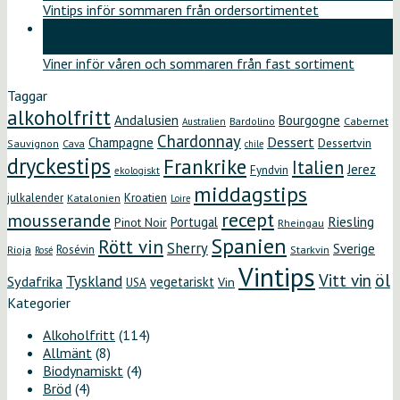
Vintips inför sommaren från ordersortimentet
12
maj
Viner inför våren och sommaren från fast sortiment
Taggar
alkoholfritt
Andalusien
Bourgogne
Bardolino
Cabernet
Australien
Chardonnay
Dessert
Champagne
Dessertvin
Sauvignon
Cava
chile
dryckestips
Frankrike
Italien
Jerez
Fyndvin
ekologiskt
middagstips
Kroatien
julkalender
Katalonien
Loire
recept
mousserande
Riesling
Portugal
Pinot Noir
Rheingau
Spanien
Rött vin
Sherry
Sverige
Rosévin
Starkvin
Rioja
Rosé
Vintips
öl
Vitt vin
Tyskland
Sydafrika
vegetariskt
Vin
USA
Kategorier
Alkoholfritt
(114)
Allmänt
(8)
Biodynamiskt
(4)
Bröd
(4)