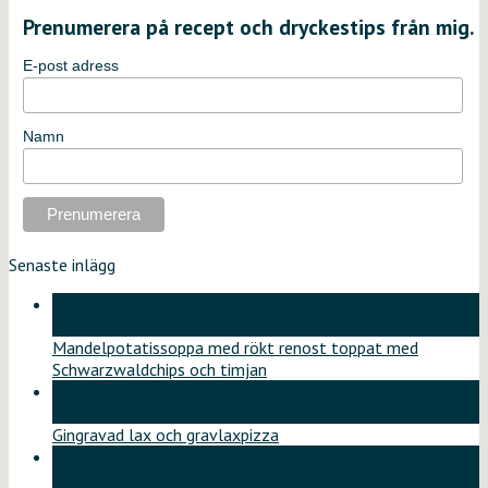
Prenumerera på recept och dryckestips från mig.
E-post adress
Namn
Senaste inlägg
18
jun
Mandelpotatissoppa med rökt renost toppat med
Schwarzwaldchips och timjan
11
jun
Gingravad lax och gravlaxpizza
26
maj