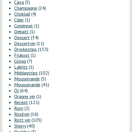
Cava
(5)
Champagne
(24)
Choklad
(4)
Cider
(1)
Corpinnat
(1)
Debatt
(1)
Dessert
(34)
Dessertvin
(11)
Dryckestips
(153)
Frukost
(1)
Glögg
(7)
Lakrits
(1)
Middagstips
(102)
Mouserrande
(5)
Mousserande
(41)
Öl
(64)
Oragne vin
(1)
Recept
(121)
Rom
(2)
Rosévin
(16)
Rött vin
(105)
Sherry
(40)
Skaldjur
(3)