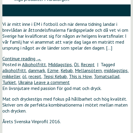
29
jun
Vi är mitt inne i EM i fotboll och när denna tidning landar i
brevlådan är åttondelsfinalerna färdigspelade och då vet vi om
Sverige har kvalificerat sig för någon av helgens kvartsfinaler. I
vår familj har vi anammat att varje dag laga en maträtt med
ursprung i något av de länder som spelar den dagen. […]
Continue reading
→
Posted in
Alkoholfritt
,
Middagstips
,
Öl
,
Recept
|
Tagged
alkoholfritt
,
danmark
,
Ezme
,
Kebab
,
Mellansötern
,
middagstips
,
mikkeller
,
öl
,
recept
,
Tepsi Kebab
,
This is How
,
Tomatsallad
,
Turkiet
,
Ukraina
Leave a comment
En livsnjutare med passion för god mat och dryck.
Mat och dryckestips med fokus på hållbarhet och hög kvalitét.
Skriver om de perfekta kombinationerna i mötet mellan maten
och drycken.
Årets Svenska Vinprofil 2016.