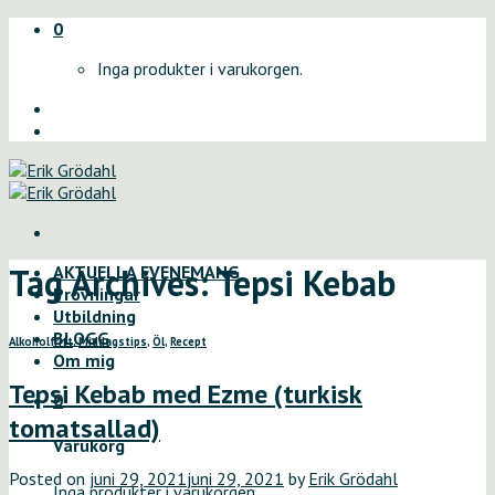
Skip
0
to
Inga produkter i varukorgen.
content
Tag Archives:
Tepsi Kebab
AKTUELLA EVENEMANG
Provningar
Utbildning
BLOGG
Alkoholfritt
,
Middagstips
,
Öl
,
Recept
Om mig
Tepsi Kebab med Ezme (turkisk
0
tomatsallad)
Varukorg
Posted on
juni 29, 2021
juni 29, 2021
by
Erik Grödahl
Inga produkter i varukorgen.