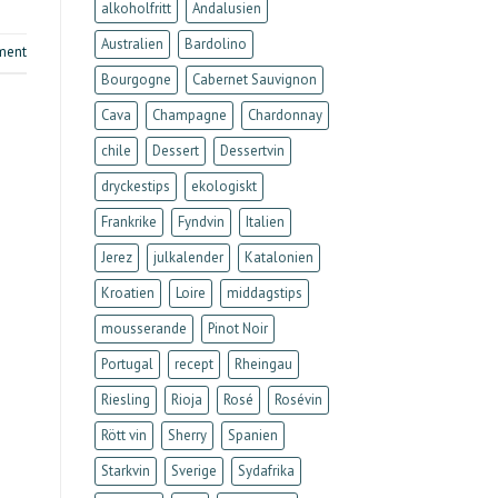
alkoholfritt
Andalusien
Australien
Bardolino
ment
Bourgogne
Cabernet Sauvignon
Cava
Champagne
Chardonnay
chile
Dessert
Dessertvin
dryckestips
ekologiskt
Frankrike
Fyndvin
Italien
Jerez
julkalender
Katalonien
Kroatien
Loire
middagstips
mousserande
Pinot Noir
Portugal
recept
Rheingau
Riesling
Rioja
Rosé
Rosévin
Rött vin
Sherry
Spanien
Starkvin
Sverige
Sydafrika