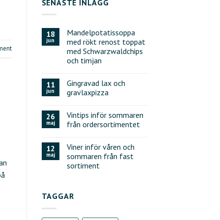
SENASTE INLÄGG
Mandelpotatissoppa
18
jun
med rökt renost toppat
ment
med Schwarzwaldchips
och timjan
Gingravad lax och
11
jun
gravlaxpizza
Vintips inför sommaren
26
maj
från ordersortimentet
Viner inför våren och
12
maj
sommaren från fast
ian
sortiment
på
TAGGAR