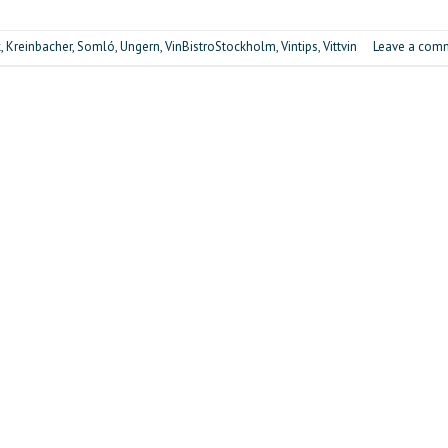
k
,
Kreinbacher
,
Somló
,
Ungern
,
VinBistroStockholm
,
Vintips
,
Vittvin
Leave a com