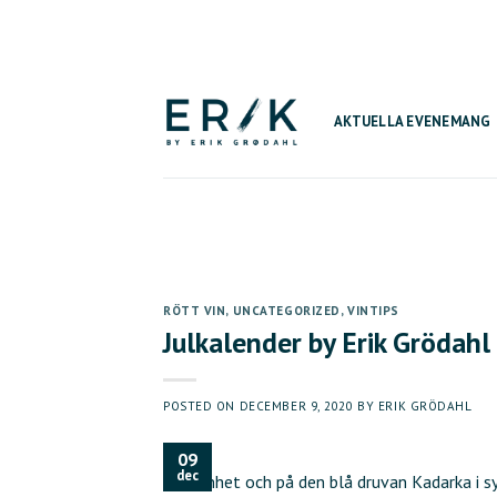
Skip
to
content
AKTUELLA EVENEMANG
RÖTT VIN
,
UNCATEGORIZED
,
VINTIPS
Julkalender by Erik Grödahl
POSTED ON
DECEMBER 9, 2020
BY
ERIK GRÖDAHL
09
dec
allmänhet och på den blå druvan Kadarka i syn