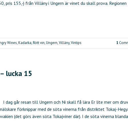
 pris 155,-) från Villány i Ungern är vinet du skall prova. Regionen
ngry Wines
,
Kadarka
,
Rött vin
,
Ungern
,
Villány
,
Vintips
1
Comm
 – lucka 15
I dag går resan till Ungern och Ni skall få lära Er lite mer om dru
inälskare förknippar med de söta vinerna från distriktet Tokaj-Hegy
akien (det görs även söta Tokajviner där). I de söta vinerna bland