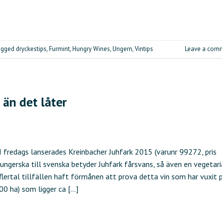
agged
dryckestips
,
Furmint
,
Hungry Wines
,
Ungern
,
Vintips
Leave a com
 än det låter
I fredags lanserades Kreinbacher Juhfark 2015 (varunr 99272, pris
 ungerska till svenska betyder Juhfark fårsvans, så även en vegetar
flertal tillfällen haft förmånen att prova detta vin som har vuxit 
300 ha) som ligger ca […]