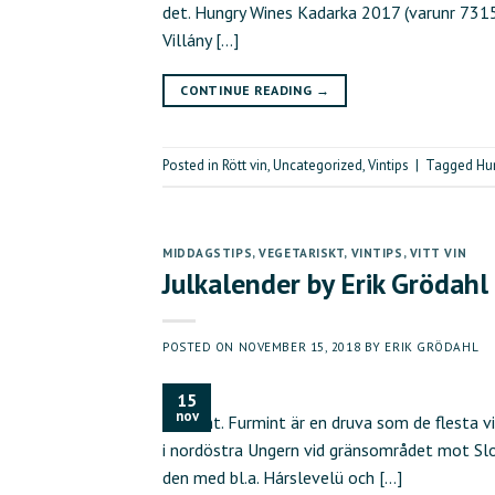
det. Hungry Wines Kadarka 2017 (varunr 73150,
Villány […]
CONTINUE READING
→
Posted in
Rött vin
,
Uncategorized
,
Vintips
|
Tagged
Hu
MIDDAGSTIPS
,
VEGETARISKT
,
VINTIPS
,
VITT VIN
Julkalender by Erik Grödahl
POSTED ON
NOVEMBER 15, 2018
BY
ERIK GRÖDAHL
15
nov
Furmint. Furmint är en druva som de flesta v
i nordöstra Ungern vid gränsområdet mot Slov
den med bl.a. Hárslevelü och […]