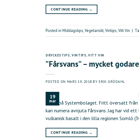
CONTINUE READING
→
Posted in
Middagstips
,
Vegetariskt
,
Vintips
,
Vitt Vin
|
T
DRYCKESTIPS
,
VINTIPS
,
VITT VIN
”Fårsvans” – mycket godare
POSTED ON
MARS 19, 2018
BY
ERIK GRÖDAHL
19
mar
129,-) på Systembolaget. Fritt översatt från
kan numera avnjuta fårsvans. Jag har vid ett 
vulkanisk basalt i den lilla regionen Somló (
CONTINUE READING
→