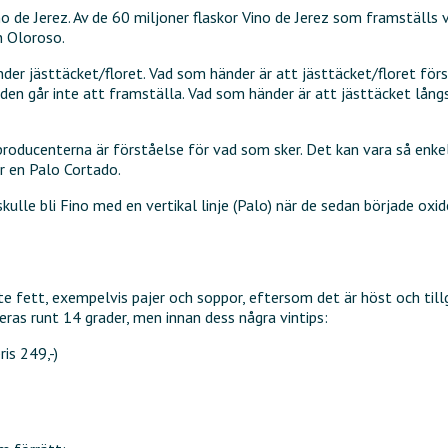
 de Jerez. Av de 60 miljoner flaskor Vino de Jerez som framställs 
n Oloroso.
under jästtäcket/floret. Vad som händer är att jästtäcket/floret fö
, den går inte att framställa. Vad som händer är att jästtäcket lån
roducenterna är förståelse för vad som sker. Det kan vara så enkelt
r en Palo Cortado.
ulle bli Fino med en vertikal linje (Palo) när de sedan började oxi
ite fett, exempelvis pajer och soppor, eftersom det är höst och til
as runt 14 grader, men innan dess några vintips:
ris 249,-)