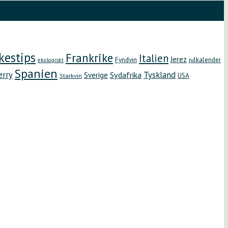
kestips
Frankrike
Italien
Jerez
Fyndvin
julkalender
ekologiskt
Spanien
erry
Tyskland
Sydafrika
Sverige
Starkvin
USA