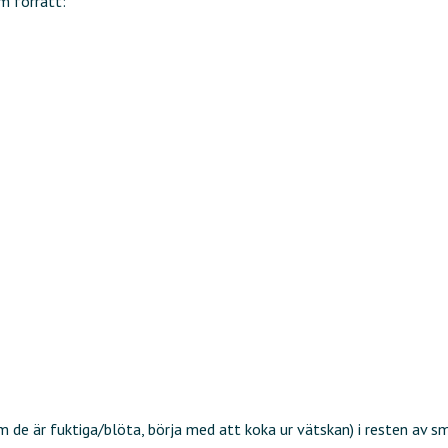
m förrätt:
om de är fuktiga/blöta, börja med att koka ur vätskan) i resten av s