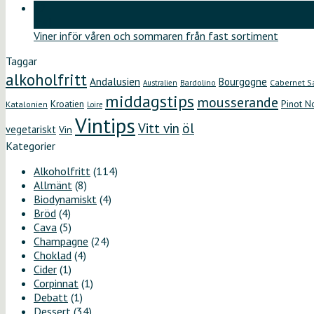
12
maj
Viner inför våren och sommaren från fast sortiment
Taggar
alkoholfritt
Andalusien
Bourgogne
Bardolino
Cabernet S
Australien
middagstips
mousserande
Kroatien
Pinot N
Katalonien
Loire
Vintips
öl
Vitt vin
vegetariskt
Vin
Kategorier
Alkoholfritt
(114)
Allmänt
(8)
Biodynamiskt
(4)
Bröd
(4)
Cava
(5)
Champagne
(24)
Choklad
(4)
Cider
(1)
Corpinnat
(1)
Debatt
(1)
Dessert
(34)