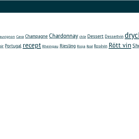
dryc
Chardonnay
Dessert
Champagne
Dessertvin
auvignon
Cava
chile
recept
Rött vin
Sh
Riesling
Portugal
oir
Rheingau
Rosévin
Rioja
Rosé