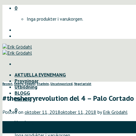
Skip
0
to
Inga produkter i varukorgen.
content
AKTUELLA EVENEMANG
Provningar
Recept
,
Sherry
,
Soppor
,
Starkvin
,
Uncategorized
,
Vegetariskt
Utbildning
BLOGG
#thesherryrevolution del 4 – Palo Cortado
Om mig
0
Posted on
oktober 11, 2018
oktober 11, 2018
by
Erik Grödahl
Varukorg
11
okt
Inga produkter i varukorgen.