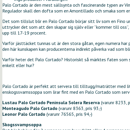
Palo Cortado är den mest sällsynta och fascinerande typen av Vino
Regulador skall den dofta som en Amontillado och smaka som e
Det som tillslut blir en Palo Cortado börjar sitt liv som en Fino 
uttrycker det som att den skapar sig själv eller ”kommer till oss”
upp till 17-19 procent.
Varför jästtäcket tunnas ut är den stora gåtan, egen numera har p
den här kunskapen kan producenterna indirekt påverka vad som bli
Varför heter det Palo Cortado? Historiskt så märktes faten som sk
enkelt eller hur?
Palo Cortado är perfekt att servera till tilltugg/maträtter med l
enskogssvamssoppa som lirar fint med en Palo Cortado som server
Lustau Palo Cortado Peninsula Solera Reserva
(varunr 8233, p
Monteagudo Palo Cortado
(varunr 8363, pris 93,-)
Leonor Palo Cortado
(varunr 76565, pris 94,-)
Skogssvampsoppa