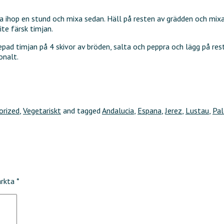
a ihop en stund och mixa sedan. Häll på resten av grädden och mixa
ite färsk timjan.
d timjan på 4 skivor av bröden, salta och peppra och lägg på reste
onalt.
orized
,
Vegetariskt
and tagged
Andalucia
,
Espana
,
Jerez
,
Lustau
,
Pal
ärkta
*