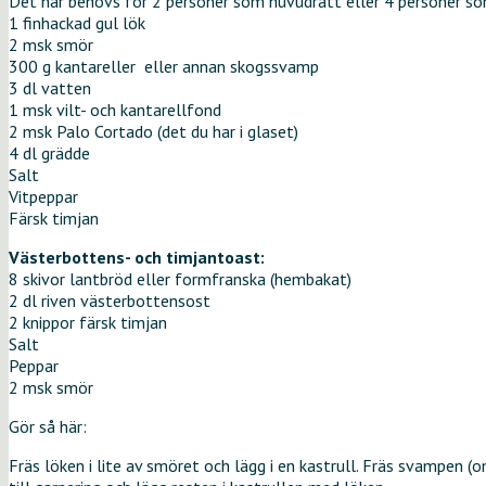
Det här behövs för 2 personer som huvudrätt eller 4 personer so
1 finhackad gul lök
2 msk smör
300 g kantareller eller annan skogssvamp
3 dl vatten
1 msk vilt- och kantarellfond
2 msk Palo Cortado (det du har i glaset)
4 dl grädde
Salt
Vitpeppar
Färsk timjan
Västerbottens- och timjantoast:
8 skivor lantbröd eller formfranska (hembakat)
2 dl riven västerbottensost
2 knippor färsk timjan
Salt
Peppar
2 msk smör
Gör så här:
Fräs löken i lite av smöret och lägg i en kastrull. Fräs svampen (