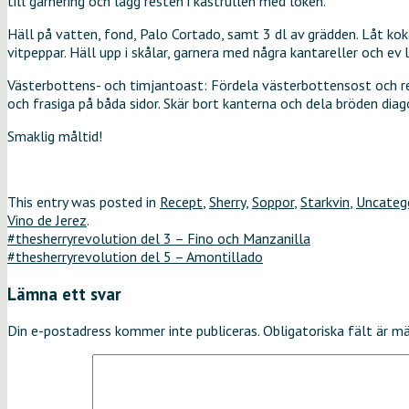
till garnering och lägg resten i kastrullen med löken.
Häll på vatten, fond, Palo Cortado, samt 3 dl av grädden. Låt kok
vitpeppar. Häll upp i skålar, garnera med några kantareller och ev l
Västerbottens- och timjantoast: Fördela västerbottensost och repa
och frasiga på båda sidor. Skär bort kanterna och dela bröden diag
Smaklig måltid!
This entry was posted in
Recept
,
Sherry
,
Soppor
,
Starkvin
,
Uncateg
Vino de Jerez
.
#thesherryrevolution del 3 – Fino och Manzanilla
#thesherryrevolution del 5 – Amontillado
Lämna ett svar
Din e-postadress kommer inte publiceras.
Obligatoriska fält är m