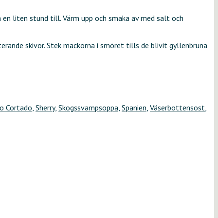
 en liten stund till. Värm upp och smaka av med salt och
rande skivor. Stek mackorna i smöret tills de blivit gyllenbruna
o Cortado
,
Sherry
,
Skogssvampsoppa
,
Spanien
,
Väserbottensost
,