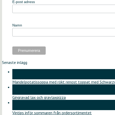
E-post adress
Namn
Senaste inlägg
18
jun
Mandelpotatissoppa med rökt renost toppat med Schwarzw
11
jun
Gingravad lax och gravlaxpizza
26
maj
Vintips inför sommaren från ordersortimentet