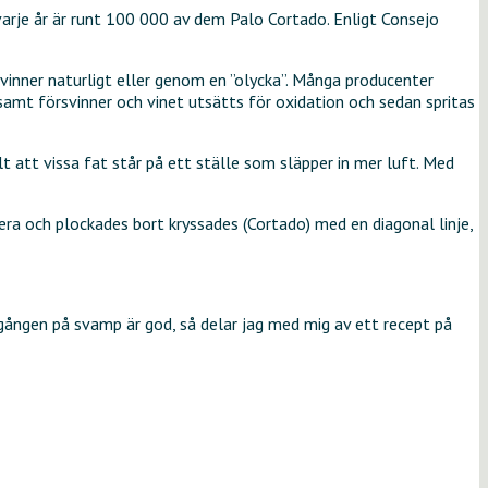
varje år är runt 100 000 av dem Palo Cortado. Enligt Consejo
rsvinner naturligt eller genom en ”olycka”. Många producenter
gsamt försvinner och vinet utsätts för oxidation och sedan spritas
 att vissa fat står på ett ställe som släpper in mer luft. Med
dera och plockades bort kryssades (Cortado) med en diagonal linje,
lgången på svamp är god, så delar jag med mig av ett recept på