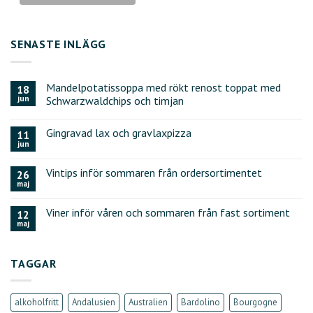
SENASTE INLÄGG
Mandelpotatissoppa med rökt renost toppat med
18
jun
Schwarzwaldchips och timjan
Gingravad lax och gravlaxpizza
11
jun
Vintips inför sommaren från ordersortimentet
26
maj
Viner inför våren och sommaren från fast sortiment
12
maj
TAGGAR
alkoholfritt
Andalusien
Australien
Bardolino
Bourgogne