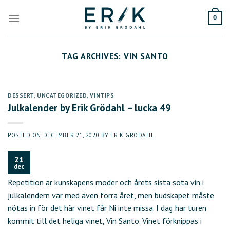
Skip
to
0
content
TAG ARCHIVES:
VIN SANTO
DESSERT
,
UNCATEGORIZED
,
VINTIPS
Julkalender by Erik Grödahl – lucka 49
POSTED ON
DECEMBER 21, 2020
BY
ERIK GRÖDAHL
21
dec
Repetition är kunskapens moder och årets sista söta vin i
julkalendern var med även förra året, men budskapet måste
nötas in för det här vinet får Ni inte missa. I dag har turen
kommit till det heliga vinet, Vin Santo. Vinet förknippas i