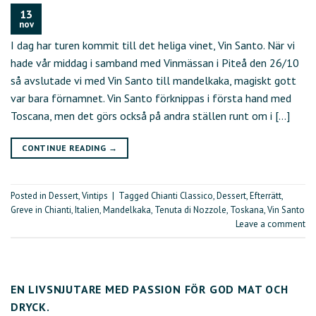
13
nov
I dag har turen kommit till det heliga vinet, Vin Santo. När vi
hade vår middag i samband med Vinmässan i Piteå den 26/10
så avslutade vi med Vin Santo till mandelkaka, magiskt gott
var bara förnamnet. Vin Santo förknippas i första hand med
Toscana, men det görs också på andra ställen runt om i […]
CONTINUE READING
→
Posted in
Dessert
,
Vintips
|
Tagged
Chianti Classico
,
Dessert
,
Efterrätt
,
Greve in Chianti
,
Italien
,
Mandelkaka
,
Tenuta di Nozzole
,
Toskana
,
Vin Santo
Leave a comment
EN LIVSNJUTARE MED PASSION FÖR GOD MAT OCH
DRYCK.