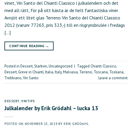
vinet, Vin Santo del Chianti Classico i julkalendern och det
med all rätt, för på sitt bästa är de helt fantastiska viner.
Avnjöt ett litet glas Terreno Vin Santo del Chianti Classico
2012 (varunr 77263, pris 323,-) till en risgrynsbrulée i fredags
[…]
CONTINUE READING
→
Posted in
Dessert
,
Starkvin
,
Uncategorized
|
Tagged
Chianti Classico
,
Dessert
,
Greve in Chianti
,
Italia
,
Italy
,
Malvasia
,
Terreno
,
Toscana
,
Toskana
,
Trebbiano
,
Vin Santo
Leave a comment
DESSERT
,
VINTIPS
Julkalender by Erik Grödahl – lucka 13
POSTED ON
NOVEMBER 13, 2019
BY
ERIK GRÖDAHL