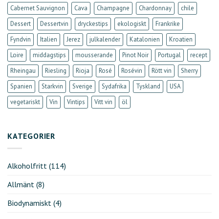
Cabernet Sauvignon
Cava
Champagne
Chardonnay
chile
Dessert
Dessertvin
dryckestips
ekologiskt
Frankrike
Fyndvin
Italien
Jerez
julkalender
Katalonien
Kroatien
Loire
middagstips
mousserande
Pinot Noir
Portugal
recept
Rheingau
Riesling
Rioja
Rosé
Rosévin
Rött vin
Sherry
Spanien
Starkvin
Sverige
Sydafrika
Tyskland
USA
vegetariskt
Vin
Vintips
Vitt vin
öl
KATEGORIER
Alkoholfritt
(114)
Allmänt
(8)
Biodynamiskt
(4)