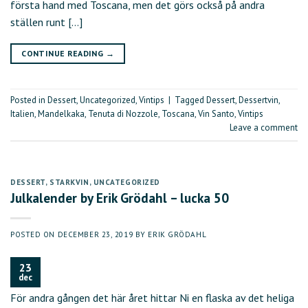
första hand med Toscana, men det görs också på andra
ställen runt […]
CONTINUE READING
→
Posted in
Dessert
,
Uncategorized
,
Vintips
|
Tagged
Dessert
,
Dessertvin
,
Italien
,
Mandelkaka
,
Tenuta di Nozzole
,
Toscana
,
Vin Santo
,
Vintips
Leave a comment
DESSERT
,
STARKVIN
,
UNCATEGORIZED
Julkalender by Erik Grödahl – lucka 50
POSTED ON
DECEMBER 23, 2019
BY
ERIK GRÖDAHL
23
dec
För andra gången det här året hittar Ni en flaska av det heliga