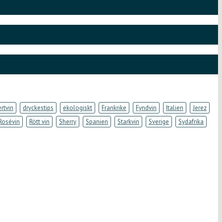
rtvin
dryckestips
ekologiskt
Frankrike
Fyndvin
Italien
Jerez
Rosévin
Rött vin
Sherry
Spanien
Starkvin
Sverige
Sydafrika