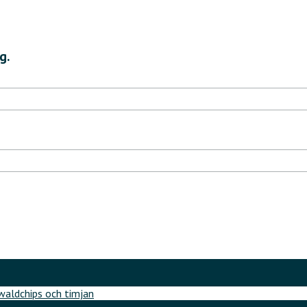
g.
aldchips och timjan