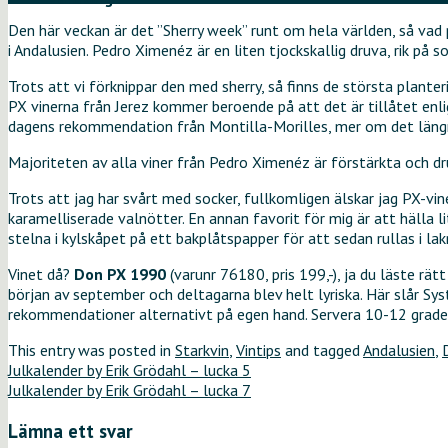
Den här veckan är det ”Sherry week” runt om hela världen, så vad
i Andalusien. Pedro Ximenéz är en liten tjockskallig druva, rik på 
Trots att vi förknippar den med sherry, så finns de största plante
PX vinerna från Jerez kommer beroende på att det är tillåtet enl
dagens rekommendation från Montilla-Morilles, mer om det längr
Majoriteten av alla viner från Pedro Ximenéz är förstärkta och d
Trots att jag har svårt med socker, fullkomligen älskar jag PX-vi
karamelliserade valnötter. En annan favorit för mig är att hälla 
stelna i kylskåpet på ett bakplåtspapper för att sedan rullas i lakri
Vinet då?
Don PX 1990
(varunr 76180, pris 199,-), ja du läste r
början av september och deltagarna blev helt lyriska. Här slår S
rekommendationer alternativt på egen hand. Servera 10-12 grade
This entry was posted in
Starkvin
,
Vintips
and tagged
Andalusien
,
Julkalender by Erik Grödahl – lucka 5
Julkalender by Erik Grödahl – lucka 7
Lämna ett svar