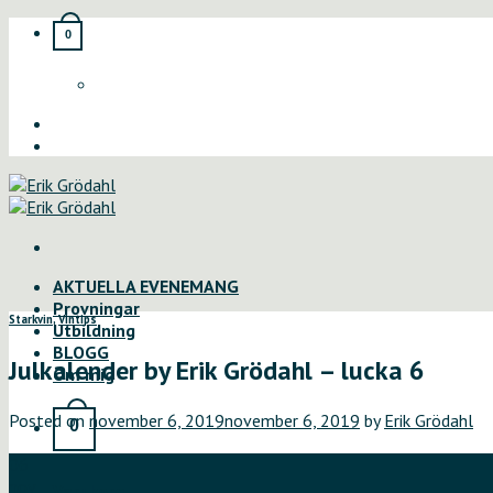
Skip
0
to
content
AKTUELLA EVENEMANG
Provningar
Starkvin
,
Vintips
Utbildning
BLOGG
Julkalender by Erik Grödahl – lucka 6
Om mig
Posted on
november 6, 2019
november 6, 2019
by
Erik Grödahl
0
06
nov
Varukorg