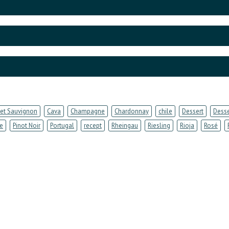
et Sauvignon
Cava
Champagne
Chardonnay
chile
Dessert
Desse
e
Pinot Noir
Portugal
recept
Rheingau
Riesling
Rioja
Rosé