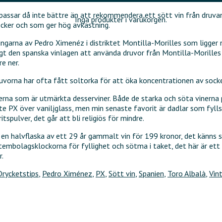
 passar då inte bättre än att rekommendera ett sött vin från druva
Inga produkter i varukorgen.
socker och som ger hög avkastning.
ringarna av Pedro Ximenéz i distriktet Montilla-Morilles som ligger
igt den spanska vinlagen att använda druvor från Montilla-Morille
e ner.
ruvorna har ofta fått soltorka för att öka koncentrationen av sock
nerna som är utmärkta desserviner. Både de starka och söta vinerna
lite PX över vaniljglass, men min senaste favorit är dadlar som fy
tspulver, det går att bli religiös för mindre.
ätt en halvflaska av ett 29 år gammalt vin för 199 kronor, det känns
ystembolagsklockorna för fyllighet och sötma i taket, det här är e
r.
Drycketstips
,
Pedro Ximénez
,
PX
,
Sött vin
,
Spanien
,
Toro Albalà
,
Vint