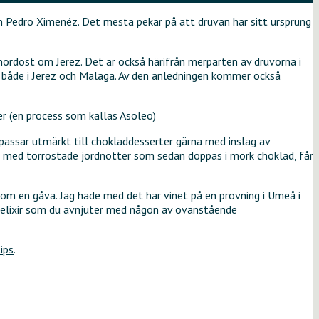
n Pedro Ximenéz. Det mesta pekar på att druvan har sitt ursprung
 nordost om Jerez. Det är också härifrån merparten av druvorna i
s både i Jerez och Malaga. Av den anledningen kommer också
er (en process som kallas Asoleo)
 passar utmärkt till chokladdesserter gärna med inslag av
lls med torrostade jordnötter som sedan doppas i mörk choklad, får
 som en gåva. Jag hade med det här vinet på en provning i Umeå i
tt elixir som du avnjuter med någon av ovanstående
ips
.