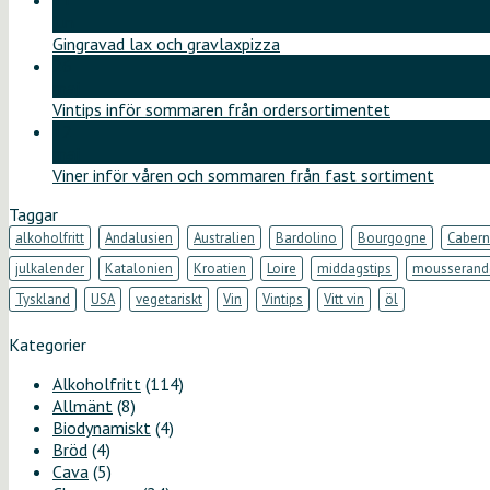
11
jun
Gingravad lax och gravlaxpizza
26
maj
Vintips inför sommaren från ordersortimentet
12
maj
Viner inför våren och sommaren från fast sortiment
Taggar
alkoholfritt
Andalusien
Australien
Bardolino
Bourgogne
Cabern
julkalender
Katalonien
Kroatien
Loire
middagstips
mousserand
Tyskland
USA
vegetariskt
Vin
Vintips
Vitt vin
öl
Kategorier
Alkoholfritt
(114)
Allmänt
(8)
Biodynamiskt
(4)
Bröd
(4)
Cava
(5)