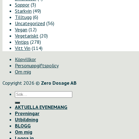
Soppor
(3)
Starkvin
(49)
Tilltugg
(6)
Uncategorized
(36)
Vegan
(12)
Vegetariskt
(20)
Vintips
(278)
Vitt Vin
(114)
Köpvillkor
Personuppgiftspolicy
Om mig
Copyright 2026 ©
Zero Dosage AB
Sök
efter:
AKTUELLA EVENEMANG
Provningar
Utbildning
BLOGG
Om mig
Logga in