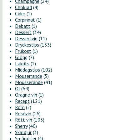
Champagne
(24)
Choklad
(4)
Cider
(1)
Corpinnat
(1)
Debatt
(1)
Dessert
(34)
Dessertvin
(11)
Dryckestips
(153)
Frukost
(1)
Glögg
(7)
Lakrits
(1)
Middagstips
(102)
Mouserrande
(5)
Mousserande
(41)
Öl
(64)
Oragne vin
(1)
Recept
(121)
Rom
(2)
Rosévin
(16)
Rött vin
(105)
Sherry
(40)
Skaldjur
(3)
Smårätter
(4)