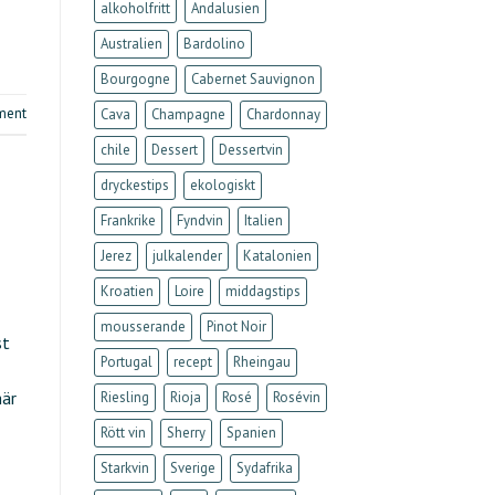
alkoholfritt
Andalusien
Australien
Bardolino
Bourgogne
Cabernet Sauvignon
ment
Cava
Champagne
Chardonnay
chile
Dessert
Dessertvin
dryckestips
ekologiskt
Frankrike
Fyndvin
Italien
Jerez
julkalender
Katalonien
Kroatien
Loire
middagstips
mousserande
Pinot Noir
st
Portugal
recept
Rheingau
här
Riesling
Rioja
Rosé
Rosévin
Rött vin
Sherry
Spanien
Starkvin
Sverige
Sydafrika