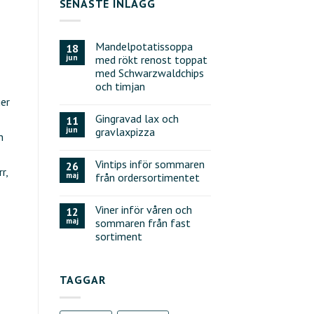
SENASTE INLÄGG
Mandelpotatissoppa
18
jun
med rökt renost toppat
med Schwarzwaldchips
och timjan
ger
Gingravad lax och
11
jun
gravlaxpizza
n
Vintips inför sommaren
26
r,
maj
från ordersortimentet
Viner inför våren och
12
maj
sommaren från fast
sortiment
TAGGAR