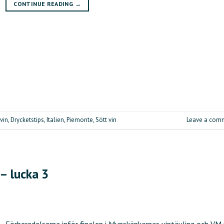
CONTINUE READING
→
vin
,
Drycketstips
,
Italien
,
Piemonte
,
Sött vin
Leave a com
 – lucka 3
Förberedelserna inför finalen i Munskänkarnas vintävling och VM 