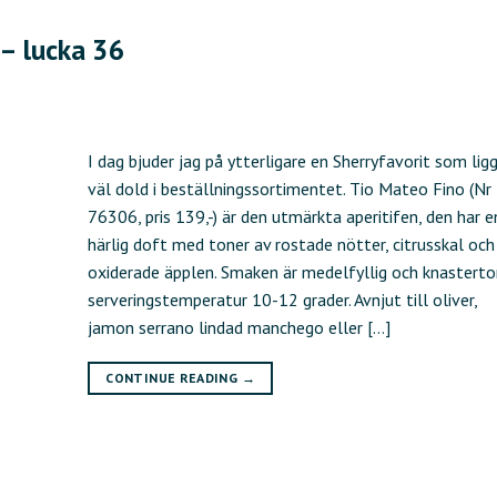
 – lucka 36
I dag bjuder jag på ytterligare en Sherryfavorit som lig
väl dold i beställningssortimentet. Tio Mateo Fino (Nr
76306, pris 139,-) är den utmärkta aperitifen, den har e
härlig doft med toner av rostade nötter, citrusskal och
oxiderade äpplen. Smaken är medelfyllig och knastertor
serveringstemperatur 10-12 grader. Avnjut till oliver,
jamon serrano lindad manchego eller […]
CONTINUE READING
→