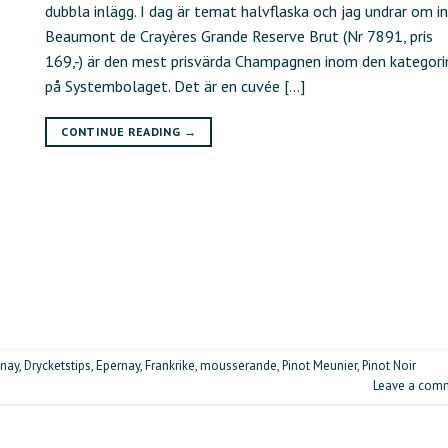
dubbla inlägg. I dag är temat halvflaska och jag undrar om i
Beaumont de Crayères Grande Reserve Brut (Nr 7891, pris
169,-) är den mest prisvärda Champagnen inom den kategori
på Systembolaget. Det är en cuvée […]
CONTINUE READING
→
nay
,
Drycketstips
,
Epernay
,
Frankrike
,
mousserande
,
Pinot Meunier
,
Pinot Noir
Leave a com