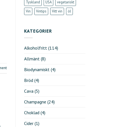
Tyskland
USA
vegetariskt
Vin
Vintips
Vitt vin
öl
KATEGORIER
Alkoholfritt
(114)
Allmänt
(8)
ment
Biodynamiskt
(4)
Bröd
(4)
Cava
(5)
Champagne
(24)
Choklad
(4)
Cider
(1)
i