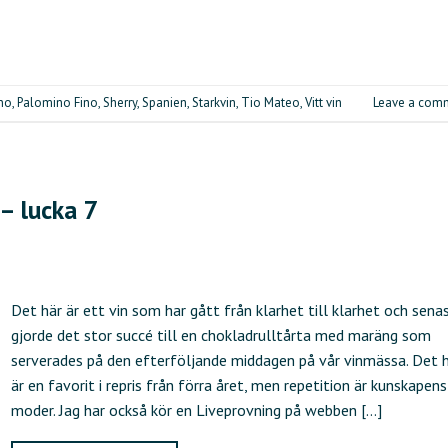
no
,
Palomino Fino
,
Sherry
,
Spanien
,
Starkvin
,
Tio Mateo
,
Vitt vin
Leave a com
 – lucka 7
Det här är ett vin som har gått från klarhet till klarhet och sena
gjorde det stor succé till en chokladrulltårta med maräng som
serverades på den efterföljande middagen på vår vinmässa. Det 
är en favorit i repris från förra året, men repetition är kunskapens
moder. Jag har också kör en Liveprovning på webben […]