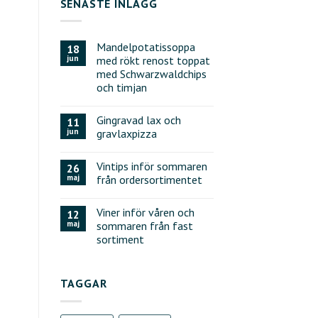
SENASTE INLÄGG
Mandelpotatissoppa
18
jun
med rökt renost toppat
med Schwarzwaldchips
och timjan
Gingravad lax och
11
jun
gravlaxpizza
Vintips inför sommaren
26
maj
från ordersortimentet
Viner inför våren och
12
maj
sommaren från fast
sortiment
TAGGAR