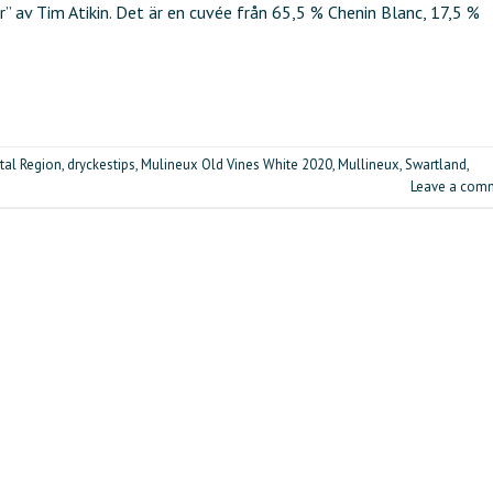
r” av Tim Atikin. Det är en cuvée från 65,5 % Chenin Blanc, 17,5 %
tal Region
,
dryckestips
,
Mulineux Old Vines White 2020
,
Mullineux
,
Swartland
,
Leave a com