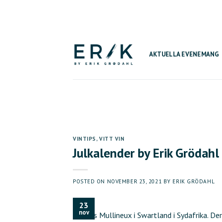
Skip
to
content
AKTUELLA EVENEMANG
VINTIPS
,
VITT VIN
Julkalender by Erik Grödahl
POSTED ON
NOVEMBER 23, 2021
BY
ERIK GRÖDAHL
23
nov
& Chris Mullineux i Swartland i Sydafrika. De