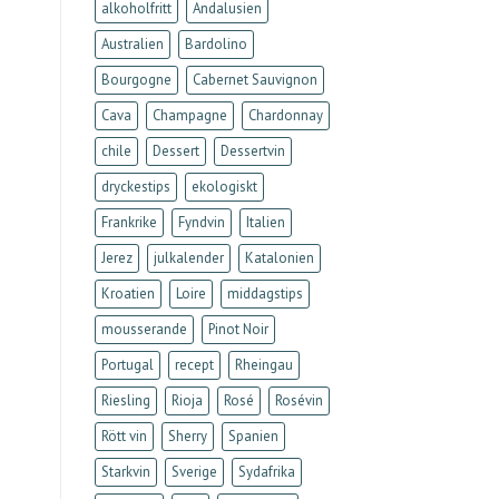
alkoholfritt
Andalusien
Australien
Bardolino
Bourgogne
Cabernet Sauvignon
Cava
Champagne
Chardonnay
chile
Dessert
Dessertvin
dryckestips
ekologiskt
Frankrike
Fyndvin
Italien
Jerez
julkalender
Katalonien
Kroatien
Loire
middagstips
mousserande
Pinot Noir
Portugal
recept
Rheingau
Riesling
Rioja
Rosé
Rosévin
Rött vin
Sherry
Spanien
Starkvin
Sverige
Sydafrika