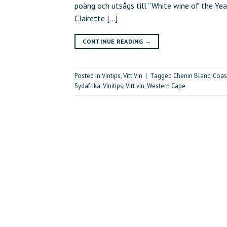
poäng och utsågs till ”White wine of the Yea
Clairette […]
CONTINUE READING
→
Posted in
Vintips
,
Vitt Vin
|
Tagged
Chenin Blanc
,
Coas
Sydafrika
,
VInitips
,
Vitt vin
,
Western Cape