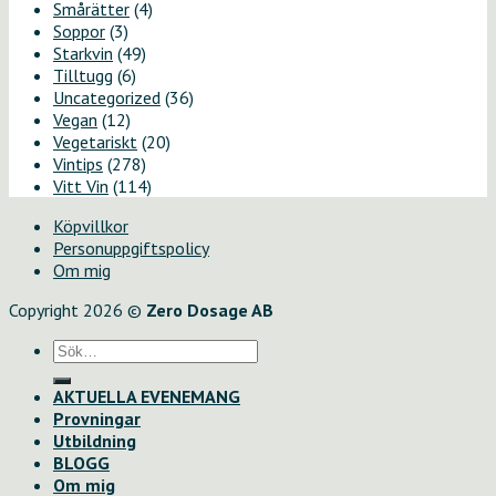
Smårätter
(4)
Soppor
(3)
Starkvin
(49)
Tilltugg
(6)
Uncategorized
(36)
Vegan
(12)
Vegetariskt
(20)
Vintips
(278)
Vitt Vin
(114)
Köpvillkor
Personuppgiftspolicy
Om mig
Copyright 2026 ©
Zero Dosage AB
Sök
efter:
AKTUELLA EVENEMANG
Provningar
Utbildning
BLOGG
Om mig