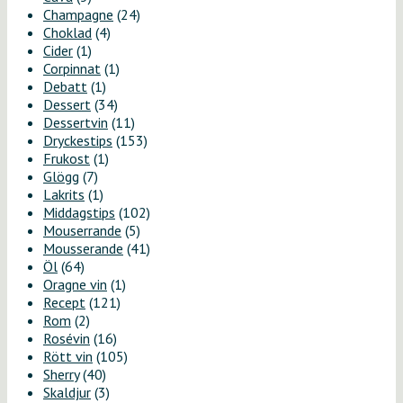
Champagne
(24)
Choklad
(4)
Cider
(1)
Corpinnat
(1)
Debatt
(1)
Dessert
(34)
Dessertvin
(11)
Dryckestips
(153)
Frukost
(1)
Glögg
(7)
Lakrits
(1)
Middagstips
(102)
Mouserrande
(5)
Mousserande
(41)
Öl
(64)
Oragne vin
(1)
Recept
(121)
Rom
(2)
Rosévin
(16)
Rött vin
(105)
Sherry
(40)
Skaldjur
(3)