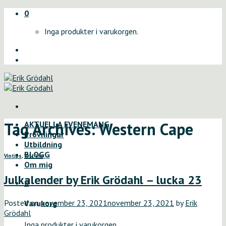
Skip
0
to
Inga produkter i varukorgen.
content
Tag Archives:
Western Cape
AKTUELLA EVENEMANG
Provningar
Utbildning
BLOGG
Vintips
,
Vitt Vin
Om mig
Julkalender by Erik Grödahl – lucka 23
0
Posted on
november 23, 2021
november 23, 2021
by
Erik
Varukorg
Grödahl
Inga produkter i varukorgen.