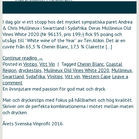
23
nov
I dag gör vi ett stopp hos det mycket sympatiska paret Andrea
& Chris Mullineux i Swartland i Sydafrika. Deras Mullineux Old
Vines White 2020 (Nr 96135, pris 199,-) fick 95 poäng och
utsågs till ”White wine of the Year” av Tim Atikin. Det är en
cuvée från 65,5 % Chenin Blanc, 17,5 % Clairette […]
Continue reading
→
Posted in
Vintips
,
Vitt Vin
|
Tagged
Chenin Blanc
,
Coastal
Region
,
dryckestips
,
Mulineux Old Vines White 2020
,
Mullineux
,
Swartland
,
Sydafrika
,
VInitips
,
Vitt vin
,
Western Cape
Leave a
comment
En livsnjutare med passion för god mat och dryck.
Mat och dryckestips med fokus på hållbarhet och hög kvalitét.
Skriver om de perfekta kombinationerna i mötet mellan maten
och drycken.
Årets Svenska Vinprofil 2016.