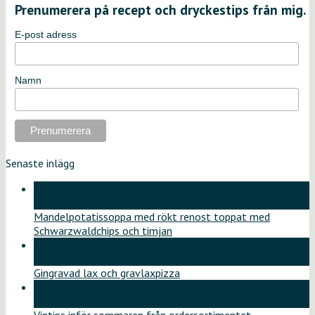
Prenumerera på recept och dryckestips från mig.
E-post adress
Namn
Senaste inlägg
18
jun
Mandelpotatissoppa med rökt renost toppat med
Schwarzwaldchips och timjan
11
jun
Gingravad lax och gravlaxpizza
26
maj