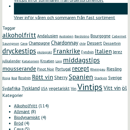
Vintips inför sommaren från ordersortimentet
12
maj
Viner inför våren och sommaren från fast sortiment
Taggar
alkoholfritt
Andalusien
Bourgogne
Bardolino
Cabernet
Australien
Chardonnay
Dessert
Champagne
Dessertvin
Sauvignon
Cava
chile
dryckestips
Frankrike
Italien
Jerez
Fyndvin
ekologiskt
middagstips
Kroatien
julkalender
Katalonien
Loire
recept
mousserande
Riesling
Portugal
Pinot Noir
Rheingau
Spanien
Rött vin
Sherry
Sverige
Rosévin
Starkvin
Rioja
Rosé
Vintips
öl
Vitt vin
Tyskland
Sydafrika
vegetariskt
Vin
USA
Kategorier
Alkoholfritt
(114)
Allmänt
(8)
Biodynamiskt
(4)
Bröd
(4)
Cava
(5)